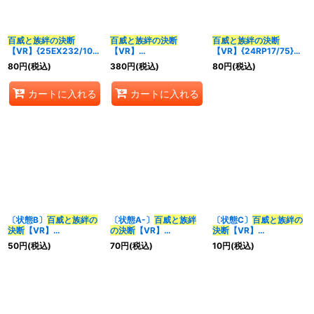
並び順
:
百威と族絆の決断
百威と族絆の決断
百威と族絆の決断
【VR】{25EX232/105}
【VR】
【VR】{24RP17/75}
カテゴリ
:
《多》
{24RP1TR11/TR11}
《多》
80
円
(税込)
380
円
(税込)
80
円
(税込)
《多》
特集
:
カートに入れる
カートに入れる
絞り込む
〔状態B〕
百威と族絆の
〔状態A-〕
百威と族絆
〔状態C〕
百威と族絆の
決断
【VR】
の決断
【VR】
決断
【VR】
{24RP17/75}《多》
{24RP17/75}《多》
{24RP17/75}《多》
50
円
(税込)
70
円
(税込)
10
円
(税込)