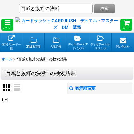
検索
メニュー
カート
値下げカード一
デッキテーマ(ア
デッキテーマ(オ
SALE＆特価
人気定番
問い合わせ
覧
ドバンス)
リジナル)
ホーム
>
"百威と族絆の決断"
の
検索結果
"百威と族絆の決断"
の
検索結果
表示順変更
閉じる
11
件
検索キーワードをお願い致します
:
表示数
: