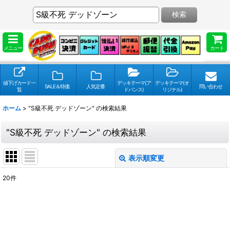
検索
メニュー
カート
値下げカード一
デッキテーマ(ア
デッキテーマ(オ
SALE＆特価
人気定番
問い合わせ
覧
ドバンス)
リジナル)
ホーム
>
"S級不死 デッドゾーン"
の
検索結果
"S級不死 デッドゾーン"
の
検索結果
表示順変更
閉じる
20
件
検索キーワードをお願い致します
:
表示数
: