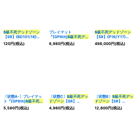
S級不死
デッドゾーン
プレイマット
S級不死
デッドゾーン
【SR】{BD101/18}
『[GP6th]
S級不死
デッ
【SR】{P16/Y17}
《闇》
ドゾーン
』【サプライ】
《闇》
120
円
(税込)
6,980
円
(税込)
498,000
円
(税込)
{-}
〔状態A-〕プレイマッ
〔状態C〕
S級不死
デッ
〔状態B〕
S級不死
デッ
ト『[GP6th]
S級不死
デ
ドゾーン
【SR】
ドゾーン
【SR】
ッドゾーン
』【サプラ
{P19/Y17}《闇》
{P19/Y17}《闇》
5,580
円
(税込)
4,980
円
(税込)
12,800
円
(税込)
イ】{-}