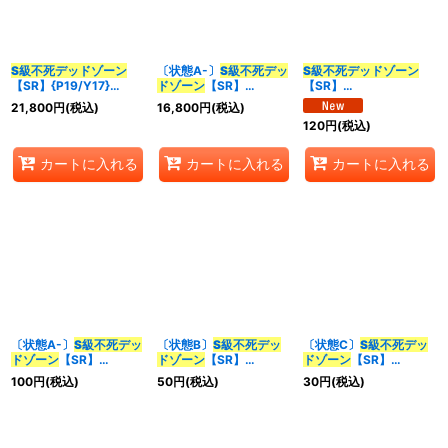
並び順
:
S級不死
デッドゾーン
〔状態A-〕
S級不死
デッ
S級不死
デッドゾーン
【SR】{P19/Y17}
ドゾーン
【SR】
【SR】
カテゴリ
:
《闇》
{P19/Y17}《闇》
{26RP2TR4/TR9}
21,800
円
(税込)
16,800
円
(税込)
《闇》
120
円
(税込)
特集
:
カートに入れる
カートに入れる
カートに入れる
絞り込む
〔状態A-〕
S級不死
デッ
〔状態B〕
S級不死
デッ
〔状態C〕
S級不死
デッ
ドゾーン
【SR】
ドゾーン
【SR】
ドゾーン
【SR】
{BD101/18}《闇》
{BD101/18}《闇》
{BD101/18}《闇》
100
円
(税込)
50
円
(税込)
30
円
(税込)