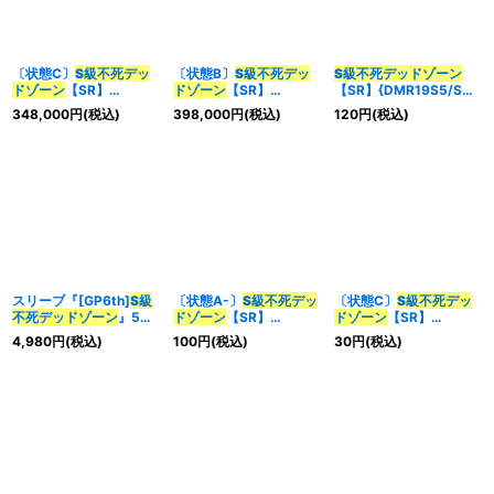
〔状態C〕
S級不死
デッ
〔状態B〕
S級不死
デッ
S級不死
デッドゾーン
ドゾーン
【SR】
ドゾーン
【SR】
【SR】{DMR19S5/S9}
{P16/Y17}《闇》
{P16/Y17}《闇》
《闇》
348,000
円
(税込)
398,000
円
(税込)
120
円
(税込)
スリーブ『[GP6th]
S級
〔状態A-〕
S級不死
デッ
〔状態C〕
S級不死
デッ
不死
デッドゾーン
』50
ドゾーン
【SR】
ドゾーン
【SR】
枚入り【サプライ】{-}
{DMR19S5/S9}《闇》
{DMR19S5/S9}《闇》
4,980
円
(税込)
100
円
(税込)
30
円
(税込)