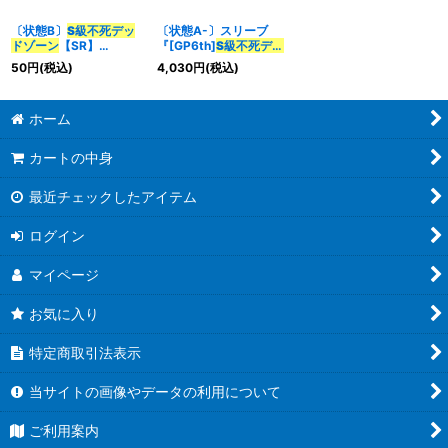
〔状態B〕
S級不死
デッ
〔状態A-〕スリーブ
ドゾーン
【SR】
『[GP6th]
S級不死
デッ
{DMR19S5/S9}《闇》
ドゾーン
』50枚入り
50
円
(税込)
4,030
円
(税込)
【サプライ】{-}
ホーム
カートの中身
最近チェックしたアイテム
ログイン
マイページ
お気に入り
特定商取引法表示
当サイトの画像やデータの利用について
ご利用案内