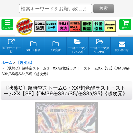
検索
メニュー
カート
値下げカード一
デッキテーマ(ア
デッキテーマ(オ
SALE＆特価
人気定番
問い合わせ
覧
ドバンス)
リジナル)
ホーム
>
【超次元】
>
〔状態C〕超時空ストームG・XX/超覚醒ラスト・ストームXX【SE】{DM39秘
S3b/S5/秘S3a/S5}《超次元》
〔状態C〕超時空ストームG・XX/超覚醒ラスト・スト
ームXX【SE】{DM39秘S3b/S5/秘S3a/S5}《超次元》