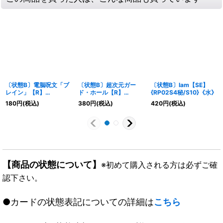
〔状態B〕電脳呪文「ブ
〔状態B〕超次元ガー
〔状態B〕Iam【SE】
レイン」【R】
ド・ホール【R】
{RP02S4秘/S10}《水》
{P67/Y21}《水》
{DMX22-b17/???}
180
円
(税込)
380
円
(税込)
420
円
(税込)
《多》
【商品の状態について】
※初めて購入される方は必ずご確
認下さい。
●カードの状態表記についての詳細は
こちら