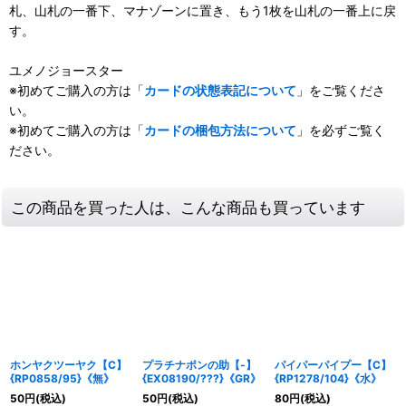
札、山札の一番下、マナゾーンに置き、もう1枚を山札の一番上に戻
す。
ユメノジョースター
※初めてご購入の方は「
カードの状態表記について
」をご覧くださ
い。
※初めてご購入の方は「
カードの梱包方法について
」を必ずご覧く
ださい。
この商品を買った人は、こんな商品も買っています
ホンヤクツーヤク【C】
プラチナポンの助【-】
パイパーパイプー【C】
{RP0858/95}《無》
{EX08190/???}《GR》
{RP1278/104}《水》
50
円
(税込)
50
円
(税込)
80
円
(税込)