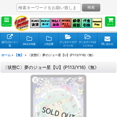
検索
メニュー
カート
値下げカード一
デッキテーマ(ア
デッキテーマ(オ
SALE＆特価
人気定番
問い合わせ
覧
ドバンス)
リジナル)
ホーム
>
【無】
>
〔状態C〕夢のジョー星【U】{P113/Y16}《無》
〔状態C〕夢のジョー星【U】{P113/Y16}《無》