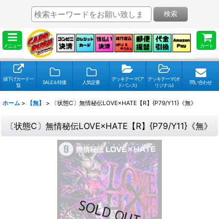
検索
メニュー
カート
値下げカード一
デッキテーマ(ア
デッキテーマ(オ
SALE＆特価
人気定番
問い合わせ
覧
ドバンス)
リジナル)
ホーム
>
【無】
>
〔状態C〕無情秘伝LOVE×HATE【R】{P79/Y11}《無》
〔状態C〕無情秘伝LOVE×HATE【R】{P79/Y11}《無》