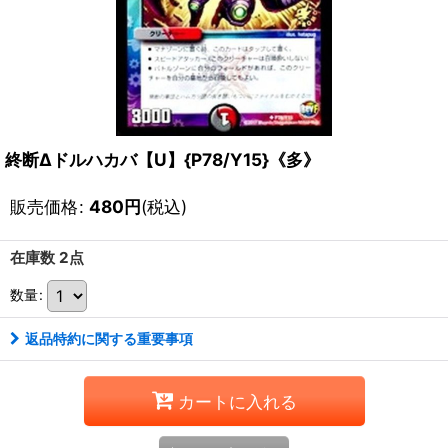
終断Δドルハカバ【U】{P78/Y15}《多》
販売価格
:
480
円
(税込)
在庫数 2点
数量
:
返品特約に関する重要事項
カートに入れる