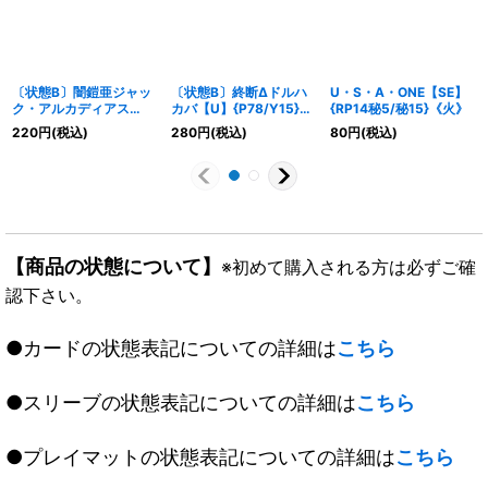
〔状態B〕闇鎧亜ジャッ
〔状態B〕終断Δドルハ
U・S・A・ONE【SE】
ク・アルカディアス
カバ【U】{P78/Y15}
{RP14秘5/秘15}《火》
【-】{P69/Y19}《多》
《多》
220
円
(税込)
280
円
(税込)
80
円
(税込)
【商品の状態について】
※初めて購入される方は必ずご確
認下さい。
●カードの状態表記についての詳細は
こちら
●スリーブの状態表記についての詳細は
こちら
●プレイマットの状態表記についての詳細は
こちら