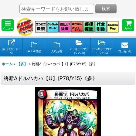
検索
メニュー
カート
値下げカード一
デッキテーマ(ア
デッキテーマ(オ
SALE＆特価
人気定番
問い合わせ
覧
ドバンス)
リジナル)
ホーム
>
【多】
>
終断Δドルハカバ【U】{P78/Y15}《多》
終断Δドルハカバ【U】{P78/Y15}《多》