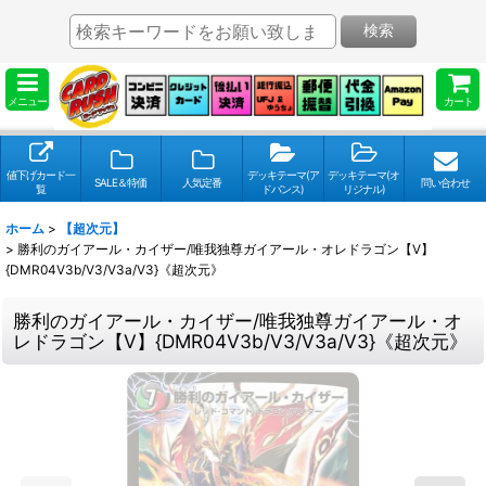
検索
メニュー
カート
値下げカード一
デッキテーマ(ア
デッキテーマ(オ
SALE＆特価
人気定番
問い合わせ
覧
ドバンス)
リジナル)
ホーム
>
【超次元】
>
勝利のガイアール・カイザー/唯我独尊ガイアール・オレドラゴン【V】
{DMR04V3b/V3/V3a/V3}《超次元》
勝利のガイアール・カイザー/唯我独尊ガイアール・オ
レドラゴン【V】{DMR04V3b/V3/V3a/V3}《超次元》