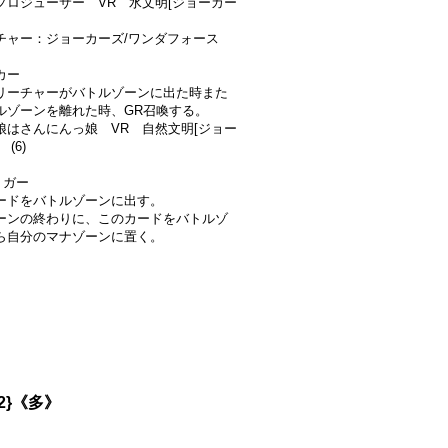
プロジューサー VR 水文明[ジョーカー
チャー：ジョーカーズ/ワンダフォース
カー
リーチャーがバトルゾーンに出た時また
ルゾーンを離れた時、GR召喚する。
娘はさんにんっ娘 VR 自然文明[ジョー
(6)
リガー
ードをバトルゾーンに出す。
ーンの終わりに、このカードをバトルゾ
ら自分のマナゾーンに置く。
2}《多》