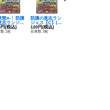
状態A-〕防護
防護の意志ラン
フンバルさん/フ
音
意志ランジェ
ジェス【C】{E
ンバ・フライ・
【
C】{EX056
0円
(税込)
X0564/87}《G
120円
(税込)
ダイ【U】{RP0
80円
(税込)
1
8
87}《GR》
R》
844/95}《火》
数 1枚
在庫数 3枚
在庫数 16枚
在