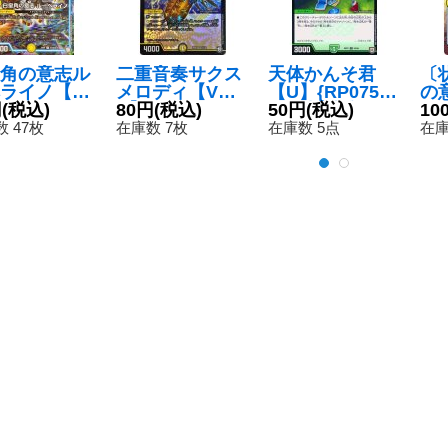
角の意志ル
二重音奏サクス
天体かんそ君
〔
ライノ【S
メロディ【V
【U】{RP0753/
の
EX05S3/S1
円
(税込)
R】{RP092/10
80円
(税込)
94}《自然》
50円
(税込)
ス【
10
《GR》
2}《光》
4/
 47枚
在庫数 7枚
在庫数 5点
在庫