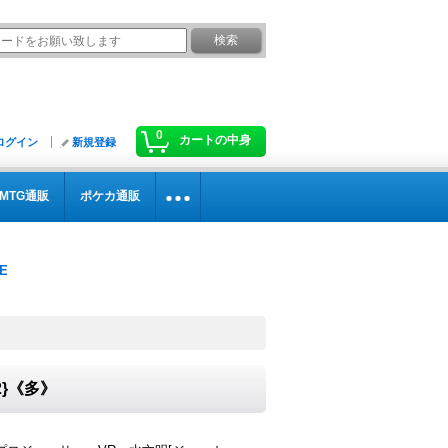
0
カートの中身
ログイン
新規登録
MTG通販
ポケカ通販
2}《多》