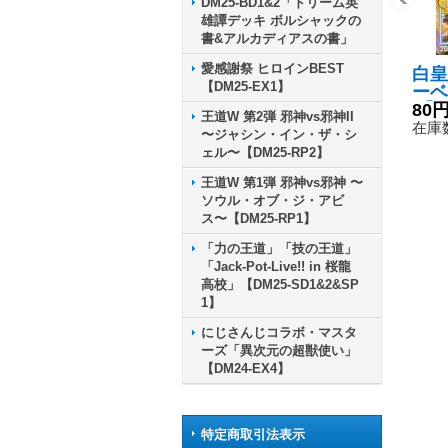
DM25-BD1&2「ドリーム英
雄譚デッキ ボルシャックの
書&アルカディアスの書」
愛感謝祭 ヒロインBEST
白皇
【DM25-EX1】
ーベ
R】{
80
王道W 第2弾 邪神vs邪神II
0}
在庫数
〜ジャシン・イン・ザ・シ
ェル〜【DM25-RP2】
王道W 第1弾 邪神vs邪神 〜
ソウル・オブ・ジ・アビ
ス〜【DM25-RP1】
「力の王道」「技の王道」
「Jack-Pot-Live!! in 桜龍
高校」【DM25-SD1&2&SP
1】
にじさんじコラボ・マスタ
ーズ「異次元の超獣使い」
【DM24-EX4】
特定商取引法表示