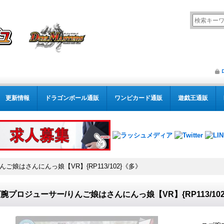
更新情報
ドラゴンボール通販
ワンピカード通販
遊戯王通販
ご娘はさんにんっ娘【VR】{RP113/102}《多》
腕プロジューサー/りんご娘はさんにんっ娘【VR】{RP113/10