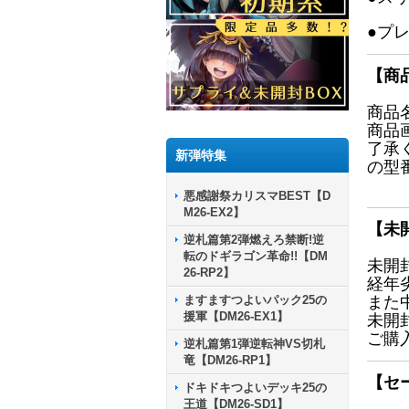
●プ
【商
商品
商品
了承
新弾特集
の型
悪感謝祭カリスマBEST【D
M26-EX2】
【未
逆札篇第2弾燃えろ禁断!逆
転のドギラゴン革命!!【DM
未開
26-RP2】
経年
ますますつよいパック25の
また
援軍【DM26-EX1】
未開
ご購
逆札篇第1弾逆転神VS切札
竜【DM26-RP1】
【セ
ドキドキつよいデッキ25の
王道【DM26-SD1】