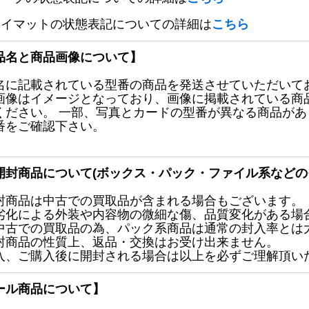
レイマットの状態表記についての詳細は
こちら
品名と商品画像について】
名に記載されている型番の商品を発送させていただいて
画像はイメージとなっており、画像に掲載されている商
ください。 一部、写真とカードの型番が異なる商品が
番をご確認下さい。
開封商品について(ボックス・パック・ファイル系などの
封商品は中古での買取品が含まれる場合もございます。
劣化による外装や内容物の微細な傷、品質変化がある場
中古での買取品の為、パック系商品は通常の封入率とは
封商品の性質上、返品・交換はお受け出来ません。
入、ご購入後に開封される場合は以上を必ずご理解頂い
ール商品について】