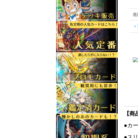
在
【商
●カ
●ス