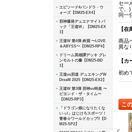
セー
エピソード4パンドラ・ウ
で。)
ォーズ【DM25-EX4】
同一
邪神爆発デュエナマイトパ
ック「王道W」【DM25-EX
【在
3】
商品
王道W 第4弾 終淵 〜LOVE
＆ABYSS〜【DM25-RP4】
異な
ドリーム英雄譚デッキ グレ
ンモルトの書【DM25-BD
【カ
3】
初め
王道vs邪道 デュエキングW
DreaM 2025【DM25-EX2】
王道W 第3弾 邪神vs時皇 〜
ビヨンド・ザ・タイム〜
【DM25-RP3】
こ
「ドラゴン娘になりたくな
いっ!」はじけろスポーツ！
青春☆ワールドカップ!!【D
M25-SP2】