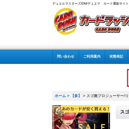
デュエルマスターズ/DM/デュエマ カード通販サイト
問い合わせ
ご利用案内
状態表記
ホーム
>
【多】
>
スゴ腕プロジューサー/りん
スゴ