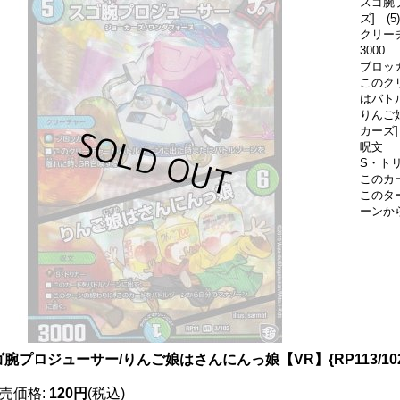
スゴ腕
ズ] (5)
クリー
3000
ブロッ
このク
はバト
りんご
カーズ] 
呪文
S・ト
このカ
このタ
ーンか
腕プロジューサー/りんご娘はさんにんっ娘【VR】{RP113/10
売価格
:
120円
(税込)