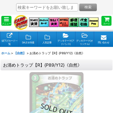
検索
メニュー
カート
値下げカード一
デッキテーマ(ア
デッキテーマ(オ
SALE＆特価
人気定番
問い合わせ
覧
ドバンス)
リジナル)
ホーム
>
【自然】
>
お清めトラップ【R】{P89/Y12}《自然》
お清めトラップ【R】{P89/Y12}《自然》