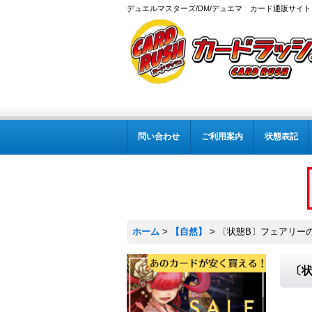
デュエルマスターズ/DM/デュエマ カード通販サイト
問い合わせ
ご利用案内
状態表記
ホーム
>
【自然】
>
〔状態B〕フェアリーの火
〔状