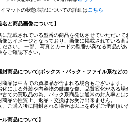
レイマットの状態表記についての詳細は
こちら
品名と商品画像について】
名に記載されている型番の商品を発送させていただいて
画像はイメージとなっており、画像に掲載されている商
ください。 一部、写真とカードの型番が異なる商品が
番をご確認下さい。
開封商品について(ボックス・パック・ファイル系などの
封商品は中古での買取品が含まれる場合もございます。
劣化による外装や内容物の微細な傷、品質変化がある場
中古での買取品の為、パック系商品は通常の封入率とは
封商品の性質上、返品・交換はお受け出来ません。
入、ご購入後に開封される場合は以上を必ずご理解頂い
ール商品について】