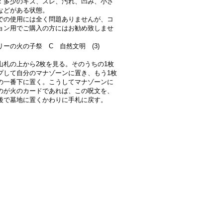
：多少のキズ、スレ、汚れ、凹み、小さ
などがある状態。
での使用には全く問題ありませんが、コ
ョン用でご購入の方にはお勧め致しませ
リーの火の子祭 C 自然文明 (3)
山札の上から2枚を見る。そのうちの1枚
プして自分のマナゾーンに置き、もう1枚
の一番下に置く。こうしてマナゾーンに
のが火のカードであれば、この呪文を、
後で墓地に置くかわりに手札に戻す。