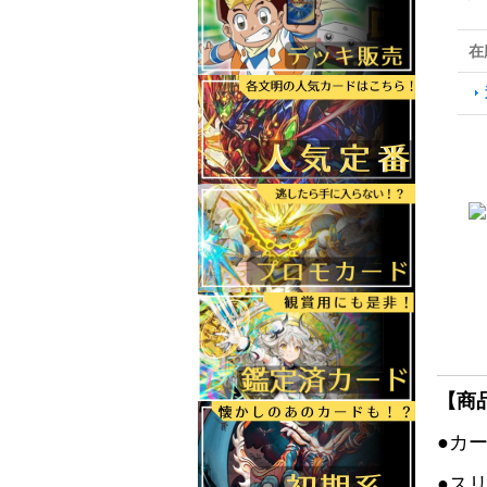
在
【商
●カ
●ス