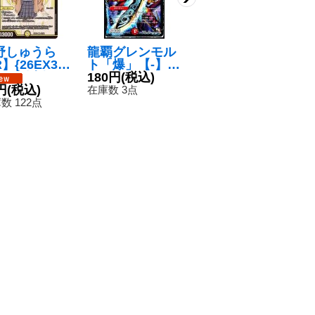
野しゅうら
龍覇グレンモル
〔状態B〕ボル
〔
】{26EX34
ト「爆」【-】
メテウス・武
龍
100}《光》
{DMX182/50}
180円
(税込)
者・ドラゴン
280円
(税込)
D
1
円
(税込)
《火》
【SR】{DMC59
3T
在庫数 3点
在庫数 24枚
在
3/12}《火》
《
数 122点