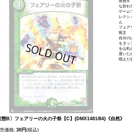
状態Ｂ
な折れ
ゲーム
レクシ
ん
フェア
呪文
自分の
をタッ
を山札
置いた
唱えた
態B〕フェアリーの火の子祭【C】{DMX1481/84}《自然》
売価格
:
30円
(税込)