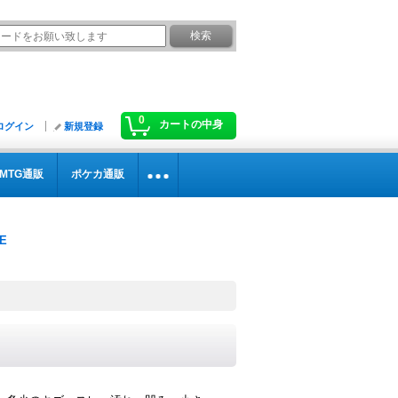
0
カートの中身
ログイン
新規登録
MTG通販
ポケカ通販