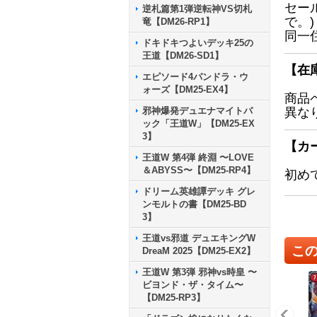
セー
逆札篇第1弾逆転神VS切札
で。)
竜【DM26-RP1】
同一
ドキドキつよいデッキ25の
王道【DM26-SD1】
【在
エピソード4パンドラ・ウ
ォーズ【DM25-EX4】
商品
邪神爆発デュエナマイトパ
異な
ック「王道W」【DM25-EX
3】
【カ
王道W 第4弾 終淵 〜LOVE
＆ABYSS〜【DM25-RP4】
初め
ドリーム英雄譚デッキ グレ
ンモルトの書【DM25-BD
3】
王道vs邪道 デュエキングW
こ
DreaM 2025【DM25-EX2】
王道W 第3弾 邪神vs時皇 〜
ビヨンド・ザ・タイム〜
【DM25-RP3】