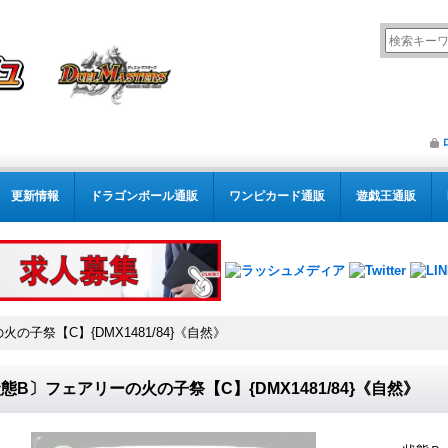
更新情報
ドラゴンボール通販
ワンピカード通販
遊戯王通販
の子祭【C】{DMX1481/84}《自然》
態B〕フェアリーの火の子祭【C】{DMX1481/84}《自然》