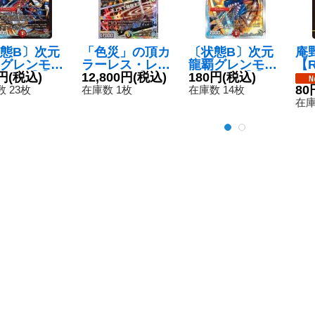
態B〕次元
「色災」の頂カ
〔状態B〕次元
庵
グレンモル
ラーレス・レイ
龍覇グレンモル
【R
覇」【-】
円
(税込)
ンボー/天上天下
12,800円
(税込)
ト「覇」【-】
180円
(税込)
2/
X22-b9
輪廻天頂【VI
{DMD202/22}
80
 23枚
在庫数 1枚
在庫数 14枚
???}《火》
C】{23EX1秘6
《火》
在庫
超/秘6}《多》