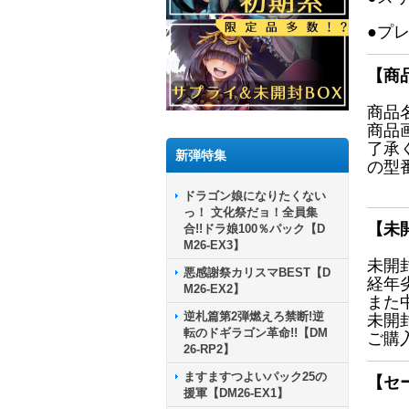
●プ
【商
商品
商品
了承
新弾特集
の型
ドラゴン娘になりたくない
っ！ 文化祭だョ！全員集
【未
合!!ドラ娘100％パック【D
M26-EX3】
未開
悪感謝祭カリスマBEST【D
経年
M26-EX2】
また
逆札篇第2弾燃えろ禁断!逆
未開
転のドギラゴン革命!!【DM
ご購
26-RP2】
ますますつよいパック25の
【セ
援軍【DM26-EX1】