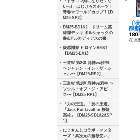
「ドラゴン娘になりたくな
いっ!」はじけろスポーツ！
青春☆ワールドカップ!!【D
M25-SP2】
〔状
DM25-BD1&2「ドリーム英
龍覇
雄譚デッキ ボルシャックの
ト「
180
書&アルカディアスの書」
{DM
在庫数
6/
愛感謝祭 ヒロインBEST
【DM25-EX1】
王道W 第2弾 邪神vs邪神II
〜ジャシン・イン・ザ・シ
ェル〜【DM25-RP2】
王道W 第1弾 邪神vs邪神 〜
ソウル・オブ・ジ・アビ
ス〜【DM25-RP1】
「力の王道」「技の王道」
「Jack-Pot-Live!! in 桜龍
高校」【DM25-SD1&2&SP
1】
にじさんじコラボ・マスタ
ーズ「異次元の超獣使い」