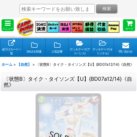
検索
メニュー
カート
値下げカード一
デッキテーマ(ア
デッキテーマ(オ
SALE＆特価
人気定番
問い合わせ
覧
ドバンス)
リジナル)
ホーム
>
【自然】
>
〔状態B〕タイク・タイソンズ【U】{BD07a12/14}《自然》
〔状態B〕タイク・タイソンズ【U】{BD07a12/14}《自
然》