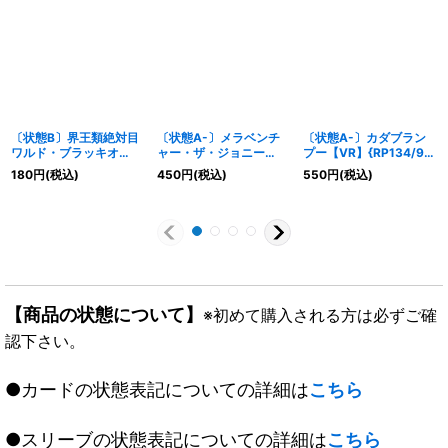
〔状態B〕界王類絶対目
〔状態A-〕メラベンチ
〔状態A-〕カダブラン
ワルド・ブラッキオ
ャー・ザ・ジョニー
プー【VR】{RP134/95}
【SR】{DMR13S5/S5}
【SR】{25EX28/105}
《火》
180
円
(税込)
450
円
(税込)
550
円
(税込)
《自然》
《火》
【商品の状態について】
※初めて購入される方は必ずご確
認下さい。
●カードの状態表記についての詳細は
こちら
●スリーブの状態表記についての詳細は
こちら