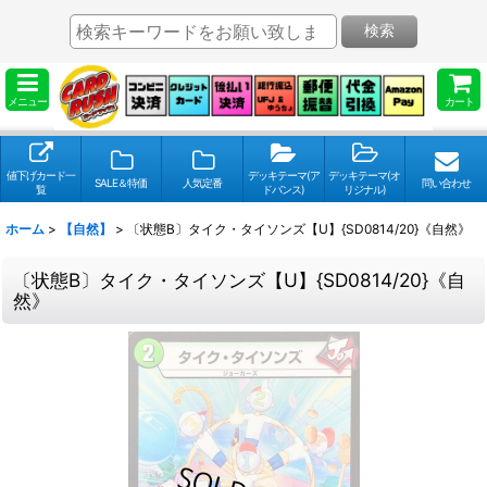
検索
メニュー
カート
値下げカード一
デッキテーマ(ア
デッキテーマ(オ
SALE＆特価
人気定番
問い合わせ
覧
ドバンス)
リジナル)
ホーム
>
【自然】
>
〔状態B〕タイク・タイソンズ【U】{SD0814/20}《自然》
〔状態B〕タイク・タイソンズ【U】{SD0814/20}《自
然》