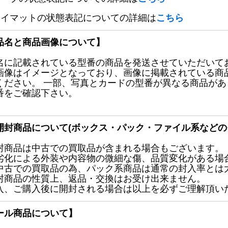
レイマットの状態表記についての詳細は
こちら
品名と商品画像について】
名に記載されている型番の商品を発送させていただいて
画像はイメージとなっており、画像に掲載されている商
ください。 一部、写真とカードの型番が異なる商品が
番をご確認下さい。
開封商品について(ボックス・パック・ファイル系などの
封商品は中古での買取品が含まれる場合もございます。
劣化による外装や内容物の微細な傷、品質変化がある場
中古での買取品の為、パック系商品は通常の封入率とは
封商品の性質上、返品・交換はお受け出来ません。
入、ご購入後に開封される場合は以上を必ずご理解頂い
ール商品について】