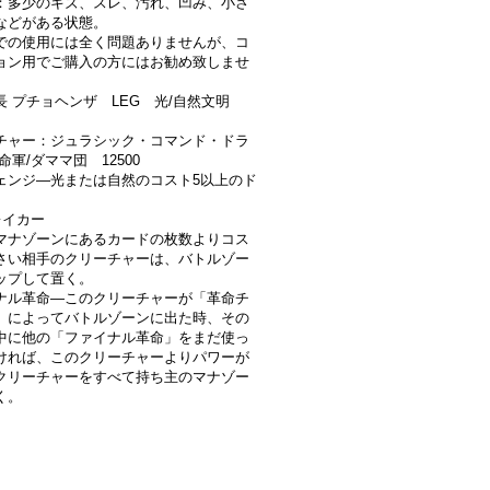
：多少のキズ、スレ、汚れ、凹み、小さ
などがある状態。
での使用には全く問題ありませんが、コ
ョン用でご購入の方にはお勧め致しませ
長 プチョヘンザ LEG 光/自然文明
チャー：ジュラシック・コマンド・ドラ
命軍/ダママ団 12500
ェンジ―光または自然のコスト5以上のド
レイカー
マナゾーンにあるカードの枚数よりコス
さい相手のクリーチャーは、バトルゾー
ップして置く。
ナル革命―このクリーチャーが「革命チ
」によってバトルゾーンに出た時、その
中に他の「ファイナル革命」をまだ使っ
ければ、このクリーチャーよりパワーが
クリーチャーをすべて持ち主のマナゾー
く。