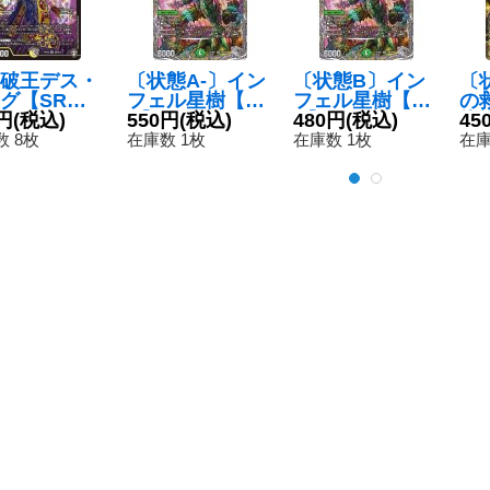
破王デス・
〔状態A-〕イン
〔状態B〕イン
〔
グ【SR】
フェル星樹【V
フェル星樹【V
の
15S6/S11}
円
(税込)
R】{23RP1TR9/
550円
(税込)
R】{23RP1TR9/
480円
(税込)
龍
45
》
TR9}《自然》
TR9}《自然》
08
 8枚
在庫数 1枚
在庫数 1枚
在庫
4a
元