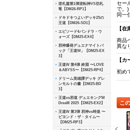
セー
逆札篇第1弾逆転神VS切札
で。)
竜【DM26-RP1】
同一
ドキドキつよいデッキ25の
王道【DM26-SD1】
【在
エピソード4パンドラ・ウ
ォーズ【DM25-EX4】
商品
邪神爆発デュエナマイトパ
異な
ック「王道W」【DM25-EX
3】
【カ
王道W 第4弾 終淵 〜LOVE
＆ABYSS〜【DM25-RP4】
初め
ドリーム英雄譚デッキ グレ
ンモルトの書【DM25-BD
3】
王道vs邪道 デュエキングW
こ
DreaM 2025【DM25-EX2】
王道W 第3弾 邪神vs時皇 〜
ビヨンド・ザ・タイム〜
【DM25-RP3】