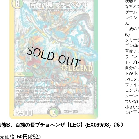
状態Ｂ
な折れ
ゲーム
レクシ
ん
百族の
(8)
クリー
ゴン/革
革命チ
ラゴン
T・ブ
自分の
トが小
ンにタ
ファイ
ェンジ
ターン
ていな
小さい
ンに置
態B〕百族の長プチョヘンザ【LEG】{EX069/98}《多》
売価格
:
50円
(税込)