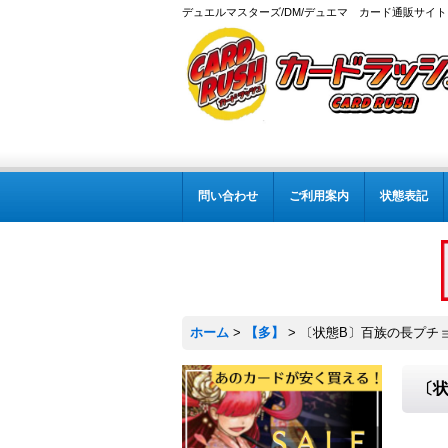
デュエルマスターズ/DM/デュエマ カード通販サイト
問い合わせ
ご利用案内
状態表記
ホーム
>
【多】
>
〔状態B〕百族の長プチョヘン
〔状