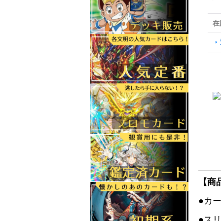
在
【商
●カ
●ス