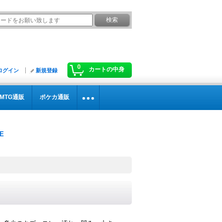
0
カートの中身
ログイン
新規登録
MTG通販
ポケカ通販