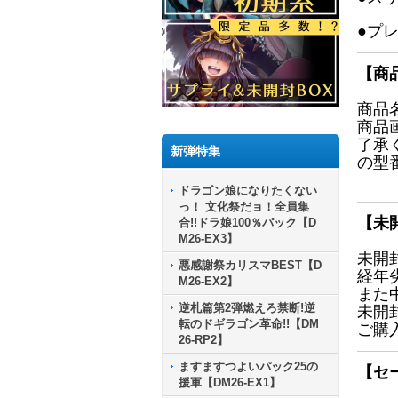
●プ
【商
商品
商品
了承
新弾特集
の型
ドラゴン娘になりたくない
っ！ 文化祭だョ！全員集
【未
合!!ドラ娘100％パック【D
M26-EX3】
未開
悪感謝祭カリスマBEST【D
経年
M26-EX2】
また
逆札篇第2弾燃えろ禁断!逆
未開
転のドギラゴン革命!!【DM
ご購
26-RP2】
ますますつよいパック25の
【セ
援軍【DM26-EX1】