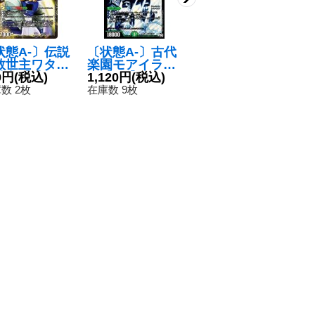
状態A-〕伝説
〔状態A-〕古代
〔状態C〕ホー
〔
救世主ワタル/
楽園モアイラン
ガン・ブラスタ
ド
神丸【-】{EX
0円
(税込)
ド【SE】{RP02
1,120円
(税込)
ー【U】{EX01G
480円
(税込)
【
3
304b/???/30
S10秘/S10}《自
6/G10}《水》
5
数 2枚
在庫数 9枚
在庫数 1点
在
/???}《超次
然》
》