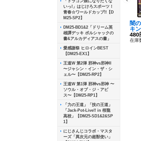
「ドラゴン娘になりたくな
いっ!」はじけろスポーツ！
青春☆ワールドカップ!!【D
M25-SP2】
闇の
DM25-BD1&2「ドリーム英
キン
雄譚デッキ ボルシャックの
{RP
480
書&アルカディアスの書」
《多
在庫数
愛感謝祭 ヒロインBEST
【DM25-EX1】
王道W 第2弾 邪神vs邪神II
〜ジャシン・イン・ザ・シ
ェル〜【DM25-RP2】
王道W 第1弾 邪神vs邪神 〜
ソウル・オブ・ジ・アビ
ス〜【DM25-RP1】
「力の王道」「技の王道」
「Jack-Pot-Live!! in 桜龍
高校」【DM25-SD1&2&SP
1】
にじさんじコラボ・マスタ
ーズ「異次元の超獣使い」