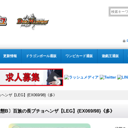
更新情報
ドラゴンボール通販
ワンピカード通販
遊戯王通販
ザ【LEG】{EX069/98}《多》
態B〕百族の長プチョヘンザ【LEG】{EX069/98}《多》