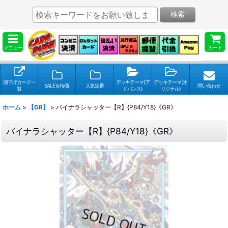
検索
メニュー
カート
値下げカード一
デッキテーマ(ア
デッキテーマ(オ
SALE＆特価
人気定番
問い合わせ
覧
ドバンス)
リジナル)
ホーム
>
【GR】
>
バイナラシャッター【R】{P84/Y18}《GR》
バイナラシャッター【R】{P84/Y18}《GR》