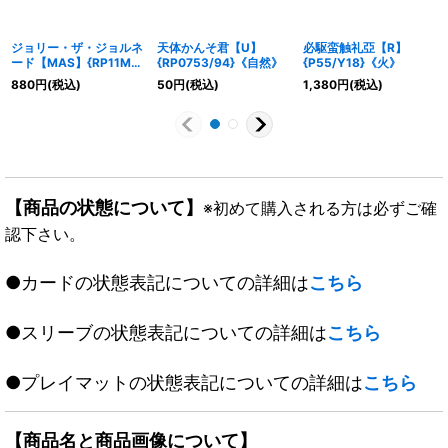
ジョリー・ザ・ジョルネ
天体かんそ君【U】
必駆蛮触礼亞【R】
ード【MAS】{RP11M1
{RP0753/94}《自然》
{P55/Y18}《火》
秘/M3}《水》
880
円
(税込)
50
円
(税込)
1,380
円
(税込)
【商品の状態について】
※初めて購入される方は必ずご確
認下さい。
●カードの状態表記についての詳細は
こちら
●スリーブの状態表記についての詳細は
こちら
●プレイマットの状態表記についての詳細は
こちら
【商品名と商品画像について】