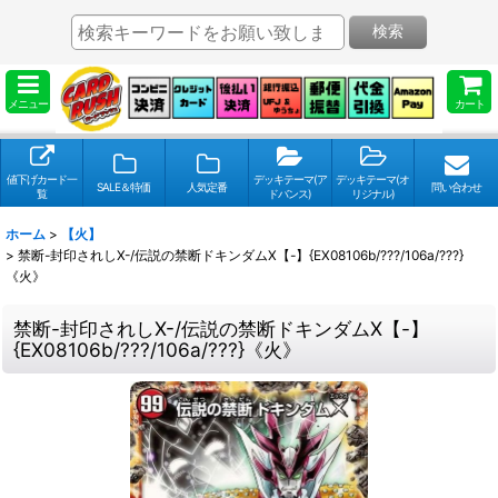
検索
メニュー
カート
値下げカード一
デッキテーマ(ア
デッキテーマ(オ
SALE＆特価
人気定番
問い合わせ
覧
ドバンス)
リジナル)
ホーム
>
【火】
>
禁断-封印されしX-/伝説の禁断ドキンダムX【-】{EX08106b/???/106a/???}
《火》
禁断-封印されしX-/伝説の禁断ドキンダムX【-】
{EX08106b/???/106a/???}《火》