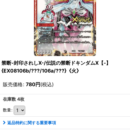
禁断-封印されしX-/伝説の禁断ドキンダムX【-】
{EX08106b/???/106a/???}《火》
販売価格
:
780
円
(税込)
在庫数 4枚
数量
:
返品特約に関する重要事項