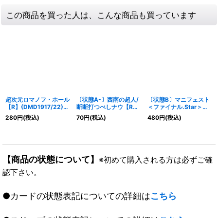
この商品を買った人は、こんな商品も買っています
超次元ロマノフ・ホール
〔状態A-〕西南の超人/
〔状態B〕マニフェスト
【R】{DMD1917/22}
断断打つべしナウ【R】
＜ファイナル.Star＞
《闇》
{EX1573/100}《自然》
【SR】{RP226B/10}
280
円
(税込)
70
円
(税込)
480
円
(税込)
《水》
【商品の状態について】
※初めて購入される方は必ずご確
認下さい。
●カードの状態表記についての詳細は
こちら