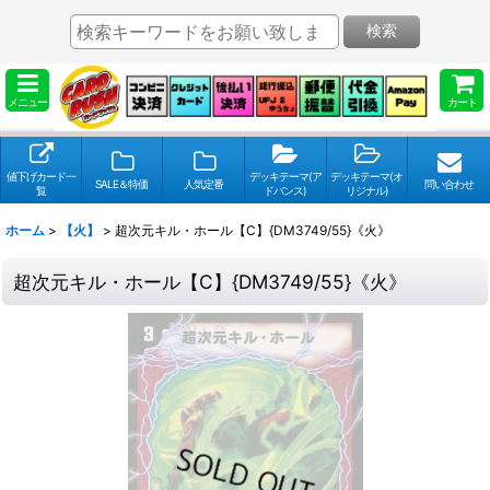
検索
メニュー
カート
値下げカード一
デッキテーマ(ア
デッキテーマ(オ
SALE＆特価
人気定番
問い合わせ
覧
ドバンス)
リジナル)
ホーム
>
【火】
>
超次元キル・ホール【C】{DM3749/55}《火》
超次元キル・ホール【C】{DM3749/55}《火》