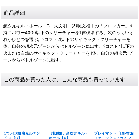
商品詳細
超次元キル・ホール C 火文明 (3)呪文相手の「ブロッカー」を
持つパワー4000以下のクリーチャーを1体破壊する。次のうちいず
れかひとつを選ぶ。?コスト2以 下のサイキック・クリーチャーを1
体、自分の超次元ゾーンからバトルゾーンに出す。?コスト4以下の
火または自然のサイキック・クリーチャーを1体、自分の超次元 ゾ
ーンからバトルゾーンに出す。
この商品を買った人は、こんな商品も買っています
(パラ仕様)魔光ルナン
〔状態B〕超次元キル・
プレイマット『[GP9th]
ド-2【C】
ホール【C】
フェニックス・ライフ』