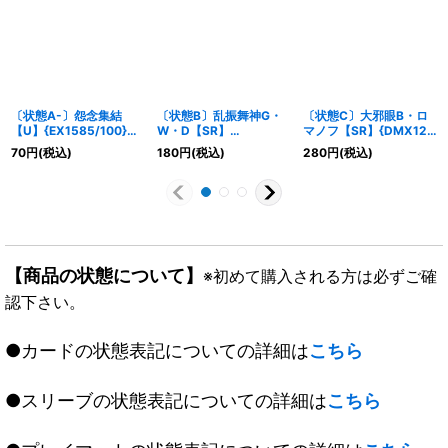
〔状態A-〕怨念集結
〔状態B〕乱振舞神G・
〔状態C〕大邪眼B・ロ
【U】{EX1585/100}
W・D【SR】
マノフ【SR】{DMX12-
《闇》
{EX08168/???}《火》
b37/???}《闇》
70
円
(税込)
180
円
(税込)
280
円
(税込)
【商品の状態について】
※初めて購入される方は必ずご確
認下さい。
●カードの状態表記についての詳細は
こちら
●スリーブの状態表記についての詳細は
こちら