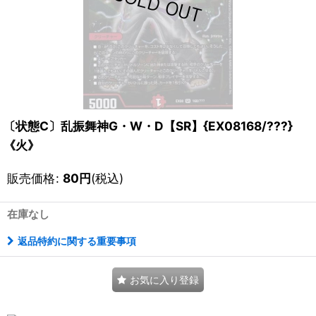
〔状態C〕乱振舞神G・W・D【SR】{EX08168/???}
《火》
販売価格
:
80
円
(税込)
在庫なし
返品特約に関する重要事項
お気に入り登録