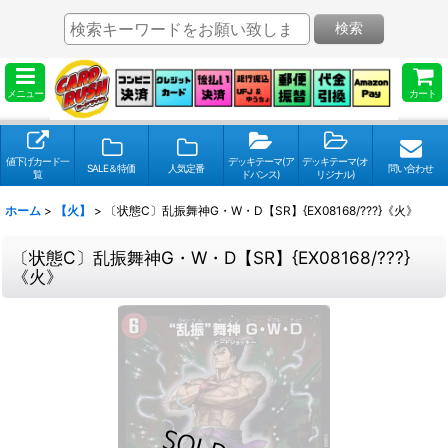
検索
メニュー
カート
値下げカード一
デッキテーマ(ア
デッキテーマ(オ
SALE＆特価
人気定番
問い合わせ
覧
ドバンス)
リジナル)
ホーム
>
【火】
>
〔状態C〕乱振舞神G・W・D【SR】{EX08168/???}《火》
〔状態C〕乱振舞神G・W・D【SR】{EX08168/???}
《火》