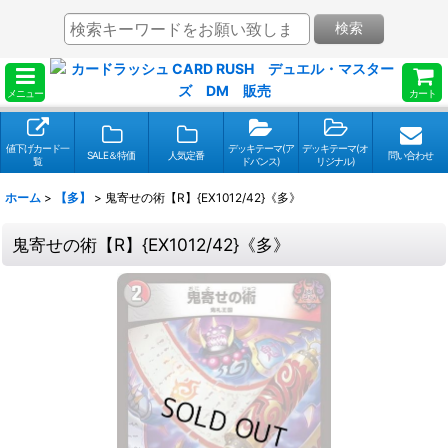
検索
メニュー
カート
値下げカード一
デッキテーマ(ア
デッキテーマ(オ
SALE＆特価
人気定番
問い合わせ
覧
ドバンス)
リジナル)
ホーム
>
【多】
>
鬼寄せの術【R】{EX1012/42}《多》
鬼寄せの術【R】{EX1012/42}《多》