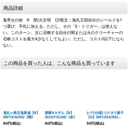
商品詳細
鬼寄せの術 R 闇/火文明 (2)呪文：鬼札王国自分のシールドを1
つ選び、手札に加える。ただし、その「S・トリガー」は使えな
い。このターン、次に召喚する自分の闇または火のクリーチャーの
召喚コストを最大4少なくしてもよい。ただし、コスト0以下になら
ない。
この商品を買った人は、こんな商品も買っています
鬼札ヶ島百鬼夜城【R】
禁断Vキザム【R】
(パラ仕様)コクヨウ童子
{RP1319/95}《闇》
{EX0715/48}《多》
【U】{RP1354/95}
《多》
80
円
(税込)
80
円
(税込)
50
円
(税込)