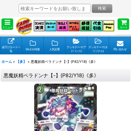
検索
メニュー
カート
値下げカード一
デッキテーマ(ア
デッキテーマ(オ
SALE＆特価
人気定番
問い合わせ
覧
ドバンス)
リジナル)
ホーム
>
【多】
>
悪魔妖精ベラドンナ【-】{P82/Y18}《多》
悪魔妖精ベラドンナ【-】{P82/Y18}《多》