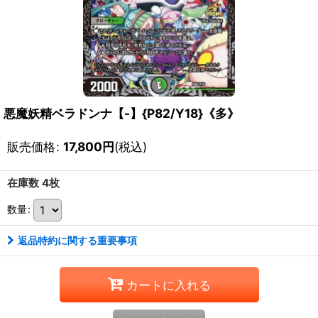
悪魔妖精ベラドンナ【-】{P82/Y18}《多》
販売価格
:
17,800
円
(税込)
在庫数 4枚
数量
:
返品特約に関する重要事項
カートに入れる