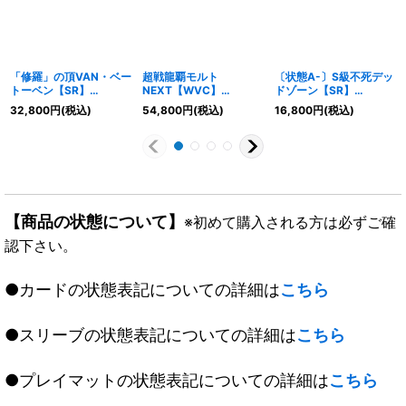
「修羅」の頂VAN・ベー
超戦龍覇モルト
〔状態A-〕S級不死デッ
トーベン【SR】
NEXT【WVC】
ドゾーン【SR】
{P65/Y18}《無》
{P18/Y18}《火》
{P19/Y17}《闇》
32,800
円
(税込)
54,800
円
(税込)
16,800
円
(税込)
【商品の状態について】
※初めて購入される方は必ずご確
認下さい。
●カードの状態表記についての詳細は
こちら
●スリーブの状態表記についての詳細は
こちら
●プレイマットの状態表記についての詳細は
こちら