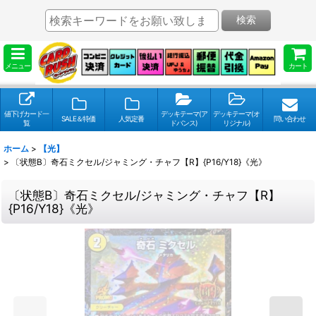
検索
メニュー
カート
値下げカード一
デッキテーマ(ア
デッキテーマ(オ
SALE＆特価
人気定番
問い合わせ
覧
ドバンス)
リジナル)
ホーム
>
【光】
>
〔状態B〕奇石ミクセル/ジャミング・チャフ【R】{P16/Y18}《光》
〔状態B〕奇石ミクセル/ジャミング・チャフ【R】
{P16/Y18}《光》