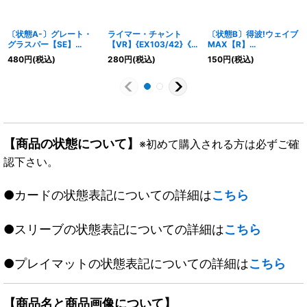
〔状態A-〕グレート・
ライマー・チャント
〔状態B〕得波!ウェイブ
グラスパー【SE】
【VR】{EX103/42}《自
MAX【R】
{RP02S9秘/S10}《自
然》
{RP1426/95}《多》
480
円
(税込)
280
円
(税込)
150
円
(税込)
然》
【商品の状態について】
※初めて購入される方は必ずご確
認下さい。
●カードの状態表記についての詳細は
こちら
●スリーブの状態表記についての詳細は
こちら
●プレイマットの状態表記についての詳細は
こちら
【商品名と商品画像について】