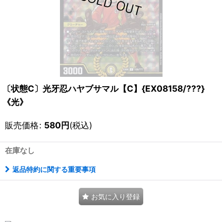
〔状態C〕光牙忍ハヤブサマル【C】{EX08158/???}
《光》
販売価格
:
580
円
(税込)
在庫なし
返品特約に関する重要事項
お気に入り登録