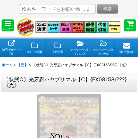
検索
メニュー
カート
値下げカード一
デッキテーマ(ア
デッキテーマ(オ
SALE＆特価
人気定番
問い合わせ
覧
ドバンス)
リジナル)
ホーム
>
【光】
>
〔状態C〕光牙忍ハヤブサマル【C】{EX08158/???}《光》
〔状態C〕光牙忍ハヤブサマル【C】{EX08158/???}
《光》