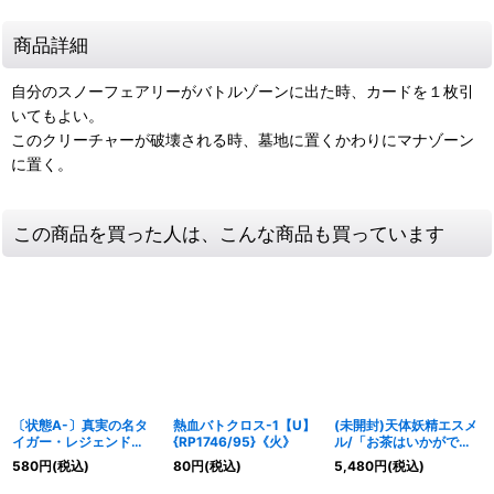
商品詳細
自分のスノーフェアリーがバトルゾーンに出た時、カードを１枚引
いてもよい。
このクリーチャーが破壊される時、墓地に置くかわりにマナゾーン
に置く。
この商品を買った人は、こんな商品も買っています
〔状態A-〕真実の名タ
熱血バトクロス-1【U】
(未開封)天体妖精エスメ
イガー・レジェンド
{RP1746/95}《火》
ル/「お茶はいかがです
【VR】{DMR082/55}
か？」【VR】
580
円
(税込)
80
円
(税込)
5,480
円
(税込)
《光》
{ART031/5}《多》