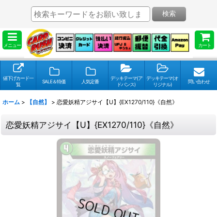
検索
メニュー
カート
値下げカード一
デッキテーマ(ア
デッキテーマ(オ
SALE＆特価
人気定番
問い合わせ
覧
ドバンス)
リジナル)
ホーム
>
【自然】
>
恋愛妖精アジサイ【U】{EX1270/110}《自然》
恋愛妖精アジサイ【U】{EX1270/110}《自然》