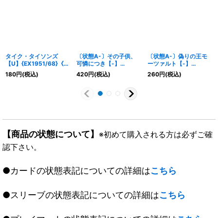
タイク・タイソンズ
〔状態A-〕その子供、
〔状態A-〕偽りの王モ
【U】{EX1951/68}《自
可憐につき【-】
ーツァルト【-】
然》
{BD15BE7/BE10}《多》
{DMD0717/24}《多》
180
円
(税込)
420
円
(税込)
260
円
(税込)
【商品の状態について】
※初めて購入される方は必ずご確
認下さい。
●カードの状態表記についての詳細は
こちら
●スリーブの状態表記についての詳細は
こちら