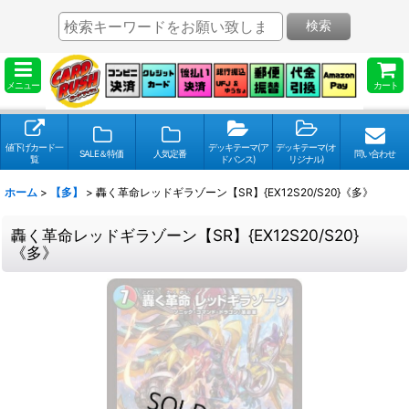
検索
メニュー
カート
値下げカード一
デッキテーマ(ア
デッキテーマ(オ
SALE＆特価
人気定番
問い合わせ
覧
ドバンス)
リジナル)
ホーム
>
【多】
>
轟く革命レッドギラゾーン【SR】{EX12S20/S20}《多》
轟く革命レッドギラゾーン【SR】{EX12S20/S20}
《多》