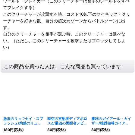
ワールド・ブレイカー（このクリーチャーは相手のシールドをすべ
てブレイクする）
このクリーチャーが攻撃する時、コスト10以下のサイキック・クリ
ーチャーを好きな数、自分の超次元ゾーンからバトルゾーンに出
す。
自分のクリーチャーを相手が選ぶ時、このクリーチャーは選べな
い。（ただし、このクリーチャーを攻撃またはブロックしてもよ
い）
この商品を買った人は、こんな商品も買っています
激浪のリュウセイ・スプ
時空の支配者ディアボロ
勝利のガイアール・カイ
ラッシュ/灼熱のリュウ
スZ/最凶の覚醒者デビ
ザー/唯我独尊ガイアー
セイ・ボルケーノ/大地
ル・ディアボロス
ル・オレドラゴン
180
円
(税込)
80
円
(税込)
80
円
(税込)
のリュウセイ・ガイア/
Z【SR】
【VIC】