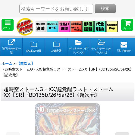
検索
メニュー
カート
値下げカード一
デッキテーマ(ア
デッキテーマ(オ
SALE＆特価
人気定番
問い合わせ
覧
ドバンス)
リジナル)
ホーム
>
【超次元】
>
超時空ストームG・XX/超覚醒ラスト・ストームXX【SR】{BD135b/26/5a/26}
《超次元》
超時空ストームG・XX/超覚醒ラスト・ストーム
XX【SR】{BD135b/26/5a/26}《超次元》