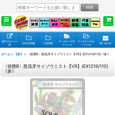
検索
メニュー
カート
値下げカード一
デッキテーマ(ア
デッキテーマ(オ
SALE＆特価
人気定番
問い合わせ
覧
ドバンス)
リジナル)
ホーム
>
【多】
>
〔状態B〕怒流牙サイゾウミスト【VR】{EX1219/110}《多》
〔状態B〕怒流牙サイゾウミスト【VR】{EX1219/110}
《多》