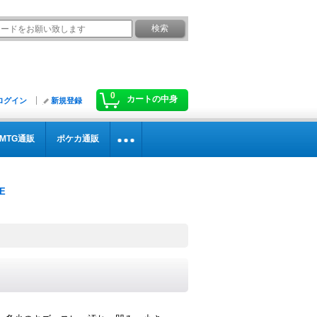
0
カートの中身
ログイン
新規登録
MTG通販
ポケカ通販
》