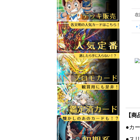
在
【商
●カ
●ス