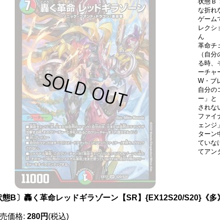
状態Ｂ
な折れ
ゲーム
レクシ
ん
革命チ
（自分
る時、
ーチャ
W・ブ
自分の
ー」と
されな
ファイ
ェンジ
ターン
ていな
てアン
態B〕轟く革命レッドギラゾーン【SR】{EX12S20/S20}《多
売価格
:
280円
(税込)