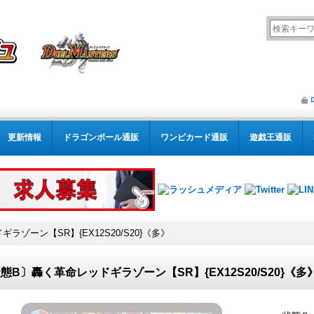
更新情報
ドラゴンボール通販
ワンピカード通販
遊戯王通販
ゾーン【SR】{EX12S20/S20}《多》
態B〕轟く革命レッドギラゾーン【SR】{EX12S20/S20}《多