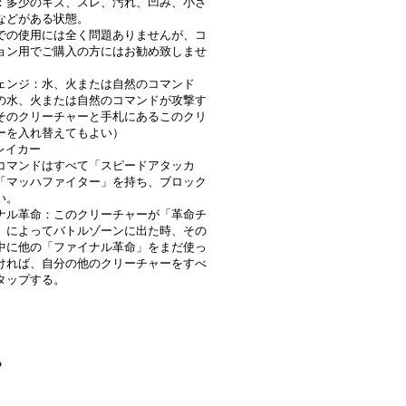
：多少のキズ、スレ、汚れ、凹み、小さ
などがある状態。
での使用には全く問題ありませんが、コ
ョン用でご購入の方にはお勧め致しませ
ェンジ：水、火または自然のコマンド
の水、火または自然のコマンドが攻撃す
そのクリーチャーと手札にあるこのクリ
ーを入れ替えてもよい）
レイカー
コマンドはすべて「スピードアタッカ
「マッハファイター」を持ち、ブロック
い。
ナル革命：このクリーチャーが「革命チ
」によってバトルゾーンに出た時、その
中に他の「ファイナル革命」をまだ使っ
ければ、自分の他のクリーチャーをすべ
タップする。
》