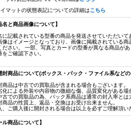
レイマットの状態表記についての詳細は
こちら
品名と商品画像について】
名に記載されている型番の商品を発送させていただいて
画像はイメージとなっており、画像に掲載されている商
ください。 一部、写真とカードの型番が異なる商品が
番をご確認下さい。
開封商品について(ボックス・パック・ファイル系などの
封商品は中古での買取品が含まれる場合もございます。
劣化による外装や内容物の微細な傷、品質変化がある場
中古での買取品の為、パック系商品は通常の封入率とは
封商品の性質上、返品・交換はお受け出来ません。
入、ご購入後に開封される場合は以上を必ずご理解頂い
ール商品について】