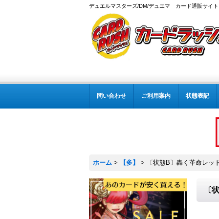
デュエルマスターズ/DM/デュエマ カード通販サイト
問い合わせ
ご利用案内
状態表記
ホーム
>
【多】
>
〔状態B〕轟く革命レッドギラ
〔状