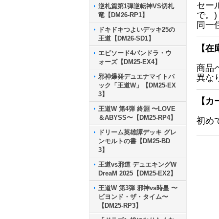
セー
逆札篇第1弾逆転神VS切札
で。)
竜【DM26-RP1】
同一
ドキドキつよいデッキ25の
王道【DM26-SD1】
【在
エピソード4パンドラ・ウ
ォーズ【DM25-EX4】
商品
邪神爆発デュエナマイトパ
異な
ック「王道W」【DM25-EX
3】
【カ
王道W 第4弾 終淵 〜LOVE
＆ABYSS〜【DM25-RP4】
初め
ドリーム英雄譚デッキ グレ
ンモルトの書【DM25-BD
3】
王道vs邪道 デュエキングW
DreaM 2025【DM25-EX2】
王道W 第3弾 邪神vs時皇 〜
ビヨンド・ザ・タイム〜
【DM25-RP3】