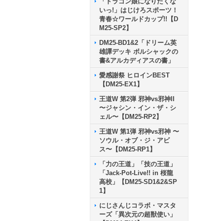
「ドラゴン娘になりたくな
いっ!」はじけろスポーツ！
青春☆ワールドカップ!!【D
M25-SP2】
DM25-BD1&2「ドリーム英
雄譚デッキ ボルシャックの
書&アルカディアスの書」
愛感謝祭 ヒロインBEST
【DM25-EX1】
王道W 第2弾 邪神vs邪神II
〜ジャシン・イン・ザ・シ
ェル〜【DM25-RP2】
王道W 第1弾 邪神vs邪神 〜
ソウル・オブ・ジ・アビ
ス〜【DM25-RP1】
「力の王道」「技の王道」
「Jack-Pot-Live!! in 桜龍
高校」【DM25-SD1&2&SP
1】
にじさんじコラボ・マスタ
ーズ「異次元の超獣使い」