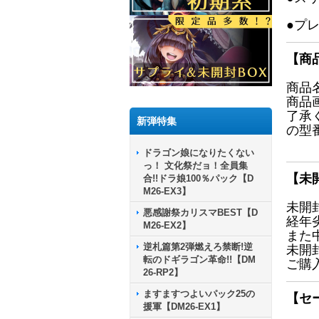
●プ
【商
商品
商品
了承
新弾特集
の型
ドラゴン娘になりたくない
っ！ 文化祭だョ！全員集
【未
合!!ドラ娘100％パック【D
M26-EX3】
未開
悪感謝祭カリスマBEST【D
経年
M26-EX2】
また
逆札篇第2弾燃えろ禁断!逆
未開
転のドギラゴン革命!!【DM
ご購
26-RP2】
ますますつよいパック25の
【セ
援軍【DM26-EX1】