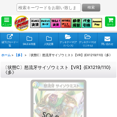
検索
メニュー
カート
値下げカード一
デッキテーマ(ア
デッキテーマ(オ
SALE＆特価
人気定番
問い合わせ
覧
ドバンス)
リジナル)
ホーム
>
【多】
>
〔状態C〕怒流牙サイゾウミスト【VR】{EX1219/110}《多》
〔状態C〕怒流牙サイゾウミスト【VR】{EX1219/110}
《多》