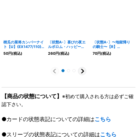
樹瓜の菜将カンバーナイ
〔状態A-〕喜びの夜エ
〔状態A-〕〜地獄帰り
ト【U】{EX1477/110}
ルボロム・ハッピー
の騎士〜【R】
《多》
【SR】{24RP3S1/S11}
{25RP322/77}《多》
50
円
(税込)
260
円
(税込)
70
円
(税込)
《光》
【商品の状態について】
※初めて購入される方は必ずご確
認下さい。
●カードの状態表記についての詳細は
こちら
●スリーブの状態表記についての詳細は
こちら