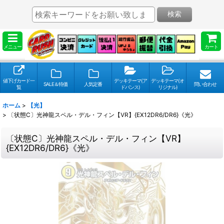
検索
メニュー
カート
値下げカード一
デッキテーマ(ア
デッキテーマ(オ
SALE＆特価
人気定番
問い合わせ
覧
ドバンス)
リジナル)
ホーム
>
【光】
>
〔状態C〕光神龍スペル・デル・フィン【VR】{EX12DR6/DR6}《光》
〔状態C〕光神龍スペル・デル・フィン【VR】
{EX12DR6/DR6}《光》