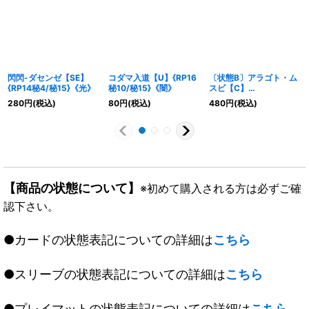
閃閃-ダセンゼ【SE】
コダマ入道【U】{RP16
〔状態B〕アラゴト・ム
{RP14秘4/秘15}《光》
秘10/秘15}《闇》
スビ【C】
{EX0860/???}《自然》
280
円
(税込)
80
円
(税込)
480
円
(税込)
【商品の状態について】
※初めて購入される方は必ずご確
認下さい。
●カードの状態表記についての詳細は
こちら
●スリーブの状態表記についての詳細は
こちら
●プレイマットの状態表記についての詳細は
こちら