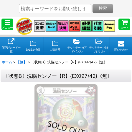
検索
メニュー
カート
値下げカード一
デッキテーマ(ア
デッキテーマ(オ
SALE＆特価
人気定番
問い合わせ
覧
ドバンス)
リジナル)
ホーム
>
【無】
>
〔状態B〕洗脳センノー【R】{EX097/42}《無》
〔状態B〕洗脳センノー【R】{EX097/42}《無》