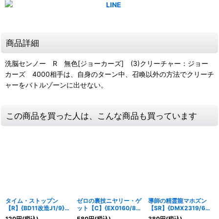
商品詳細
洗脳センノー R 無色[ジョーカーズ] (3)クリーチャー：ジョー
カーズ 4000相手は、自身のターン中、召喚以外の方法でクリーチ
ャーをバトルゾーンに出せない。
この商品を買った人は、こんな商品も買っています
タイム・ストップン
ゼロの裏技ニヤリー・ゲ
導師の精霊龍マホズン
【R】{BD11改造J1/9}
ット【C】{EX0160/80}
【SR】{DMX2319/60}
《無》
《水》
《多》
120
円
(税込)
580
円
(税込)
380
円
(税込)