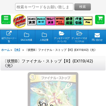
検索
メニュー
カート
値下げカード一
デッキテーマ(ア
デッキテーマ(オ
SALE＆特価
人気定番
問い合わせ
覧
ドバンス)
リジナル)
ホーム
>
【光】
>
〔状態B〕ファイナル・ストップ【R】{EX119/42}《光》
〔状態B〕ファイナル・ストップ【R】{EX119/42}
《光》