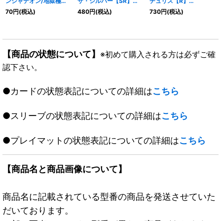
ンジャデオン/地獄極楽
ザ・シルバー【SR】
チュリス【R】
トラップ黙示録
{P99/Y17}《無》
{P44/Y16}《火》
70
円
(税込)
480
円
(税込)
730
円
(税込)
【MAS】{EX1519/50}
《自然》
【商品の状態について】
※初めて購入される方は必ずご確
認下さい。
●カードの状態表記についての詳細は
こちら
●スリーブの状態表記についての詳細は
こちら
●プレイマットの状態表記についての詳細は
こちら
【商品名と商品画像について】
商品名に記載されている型番の商品を発送させていた
だいております。