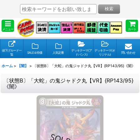
検索
メニュー
カート
値下げカード一
デッキテーマ(ア
デッキテーマ(オ
SALE＆特価
人気定番
問い合わせ
覧
ドバンス)
リジナル)
ホーム
>
【闇】
>
〔状態B〕「大蛇」の鬼ジャドク丸【VR】{RP143/95}《闇》
〔状態B〕「大蛇」の鬼ジャドク丸【VR】{RP143/95}
《闇》