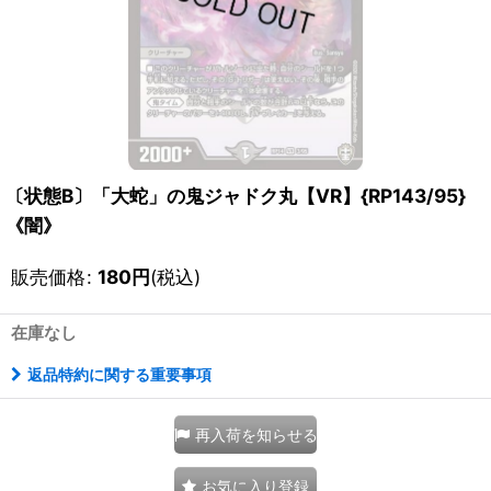
〔状態B〕「大蛇」の鬼ジャドク丸【VR】{RP143/95}
《闇》
販売価格
:
180
円
(税込)
在庫なし
返品特約に関する重要事項
再入荷を知らせる
お気に入り登録