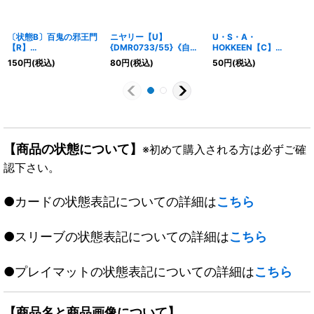
〔状態B〕百鬼の邪王門
ニヤリー【U】
U・S・A・
【R】
{DMR0733/55}《自
HOKKEEN【C】
{24EX3TF14/TF46}
然》
{22RP167/74}《火》
150
円
(税込)
80
円
(税込)
50
円
(税込)
《多》
【商品の状態について】
※初めて購入される方は必ずご確
認下さい。
●カードの状態表記についての詳細は
こちら
●スリーブの状態表記についての詳細は
こちら
●プレイマットの状態表記についての詳細は
こちら
【商品名と商品画像について】