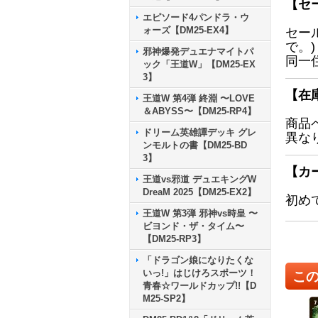
【セ
エピソード4パンドラ・ウ
ォーズ【DM25-EX4】
セー
で。)
邪神爆発デュエナマイトパ
同一
ック「王道W」【DM25-EX
3】
【在
王道W 第4弾 終淵 〜LOVE
＆ABYSS〜【DM25-RP4】
商品
ドリーム英雄譚デッキ グレ
異な
ンモルトの書【DM25-BD
3】
【カ
王道vs邪道 デュエキングW
DreaM 2025【DM25-EX2】
初め
王道W 第3弾 邪神vs時皇 〜
ビヨンド・ザ・タイム〜
【DM25-RP3】
「ドラゴン娘になりたくな
いっ!」はじけろスポーツ！
こ
青春☆ワールドカップ!!【D
M25-SP2】