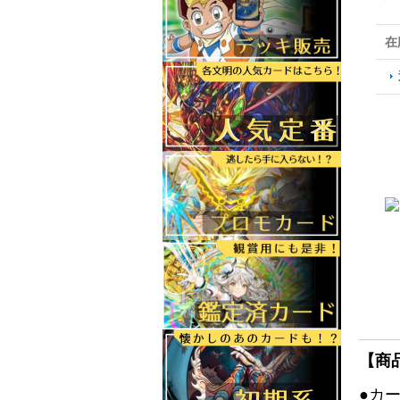
在
【商
●カ