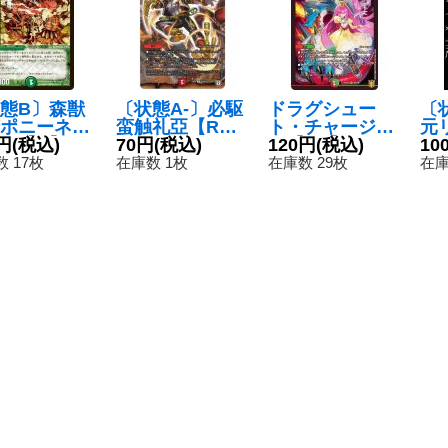
態B〕森獣
〔状態A-〕必駆
ドラグシュー
〔
ポニーネイ
蛮触礼亞【R】
ト・チャージャ
元
ー【R】{D
円
(税込)
{EX0261/84}
70円
(税込)
ー【SR】{EX16
120円
(税込)
ー
10
18/55/Y7}
《火》
46/100}《多》
69
 17枚
在庫数 1枚
在庫数 29枚
在庫
然》