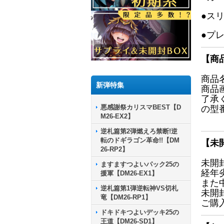
●ス
●プ
【商
商品
新弾特集
商品
了承
悪感謝祭カリスマBEST【D
の型
M26-EX2】
逆札篇第2弾燃えろ禁断!逆
転のドギラゴン革命!!【DM
【未
26-RP2】
未開
ますますつよいパック25の
経年
援軍【DM26-EX1】
また
逆札篇第1弾逆転神VS切札
未開
竜【DM26-RP1】
ご購
ドキドキつよいデッキ25の
王道【DM26-SD1】