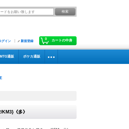
0
カートの中身
ログイン
新規登録
MTG通販
ポケカ通販
KM3}《多》