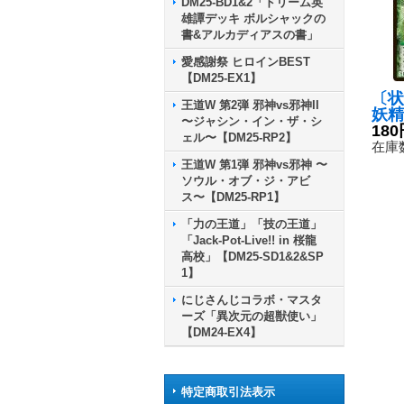
DM25-BD1&2「ドリーム英
雄譚デッキ ボルシャックの
書&アルカディアスの書」
愛感謝祭 ヒロインBEST
【DM25-EX1】
〔状
王道W 第2弾 邪神vs邪神II
妖精
〜ジャシン・イン・ザ・シ
チャ
180
ェル〜【DM25-RP2】
M30
在庫数
《自
王道W 第1弾 邪神vs邪神 〜
ソウル・オブ・ジ・アビ
ス〜【DM25-RP1】
「力の王道」「技の王道」
「Jack-Pot-Live!! in 桜龍
高校」【DM25-SD1&2&SP
1】
にじさんじコラボ・マスタ
ーズ「異次元の超獣使い」
【DM24-EX4】
特定商取引法表示