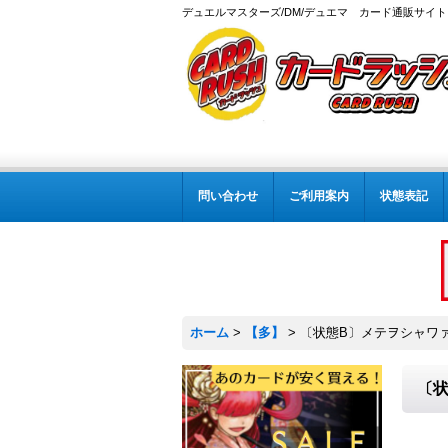
デュエルマスターズ/DM/デュエマ カード通販サイト
問い合わせ
ご利用案内
状態表記
ホーム
>
【多】
>
〔状態B〕メテヲシャワァ・
〔状