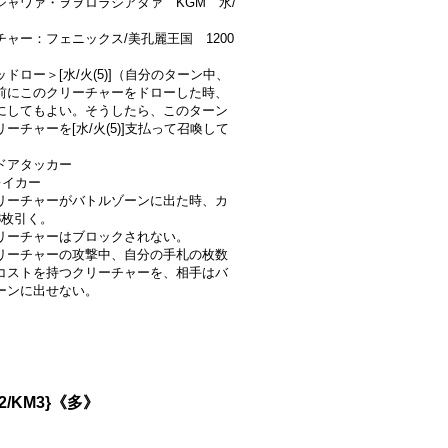
シャワァ・ヲヲロラシアタァ KGM 水/
チャー：フェニックス/美孔麗王国 1200
ドロー＞[水/火(5)]（自分のターン中、
前にこのクリーチャーをドローした時、
にしてもよい。そうしたら、このターン
ーチャーを[水/火(5)]支払って召喚して
）
ドアタッカー
レイカー
リーチャーがバトルゾーンに出た時、カ
3枚引く。
リーチャーはブロックされない。
リーチャーの攻撃中、自分の手札の枚数
コストを持つクリーチャーを、相手はバ
ーンに出せない。
/KM3}《多》