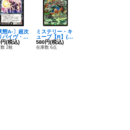
状態A-〕超次
ミステリー・キ
リバイヴ・ホ
ューブ【R】{P1
ル【C】{DM3
0円
(税込)
09/Y23}《自
580円
(税込)
3/110}《闇》
然》
数 2枚
在庫数 6点