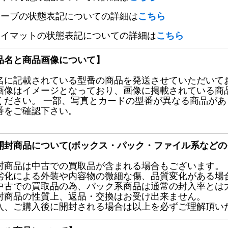
リーブの状態表記についての詳細は
こちら
レイマットの状態表記についての詳細は
こちら
品名と商品画像について】
名に記載されている型番の商品を発送させていただいて
画像はイメージとなっており、画像に掲載されている商
ください。 一部、写真とカードの型番が異なる商品が
番をご確認下さい。
開封商品について(ボックス・パック・ファイル系などの
封商品は中古での買取品が含まれる場合もございます。
劣化による外装や内容物の微細な傷、品質変化がある場
中古での買取品の為、パック系商品は通常の封入率とは
封商品の性質上、返品・交換はお受け出来ません。
入、ご購入後に開封される場合は以上を必ずご理解頂い