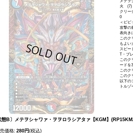
メテヲ
火 (7)
クリー
0
＜ビビッ
攻撃の
表向き
このクリ
もよい
スピー
T・ブ
このク
ードを
このク
このク
以下の
トルゾ
状態B〕メテヲシャワァ・ヲヲロラシアタァ【KGM】{RP15KM2
売価格
:
280円
(税込)