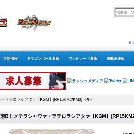
更新情報
ドラゴンボール通販
ワンピカード通販
遊戯王通販
ヲヲロラシアタァ【KGM】{RP15KM2/KM3}《多》
態B〕メテヲシャワァ・ヲヲロラシアタァ【KGM】{RP15KM2/