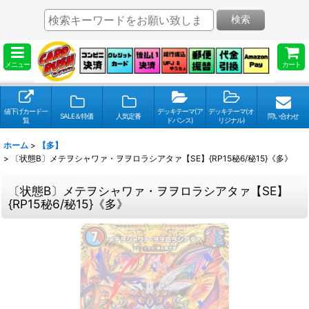
検索
メニュー
カート
値下げカード一
デッキテーマ(ア
デッキテーマ(オ
SALE＆特価
人気定番
問い合わせ
覧
ドバンス)
リジナル)
ホーム
>
【多】
>
〔状態B〕メテヲシャワァ・ヲヲロラシアタァ【SE】{RP15秘6/秘15}《多》
〔状態B〕メテヲシャワァ・ヲヲロラシアタァ【SE】
{RP15秘6/秘15}《多》