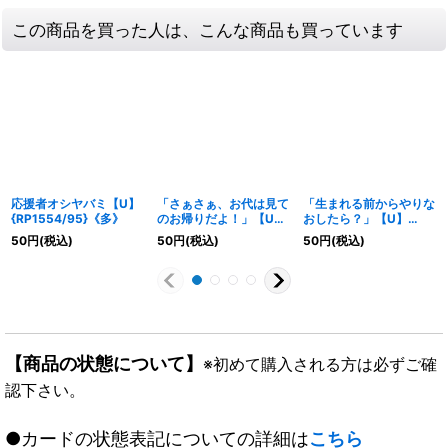
この商品を買った人は、こんな商品も買っています
応援者オシヤバミ【U】
「さぁさぁ、お代は見て
「生まれる前からやりな
{RP1554/95}《多》
のお帰りだよ！」【U】
おしたら？」【U】
{RP1636/95}《水》
{EX1351/84}《水》
50
円
(税込)
50
円
(税込)
50
円
(税込)
【商品の状態について】
※初めて購入される方は必ずご確
認下さい。
●カードの状態表記についての詳細は
こちら