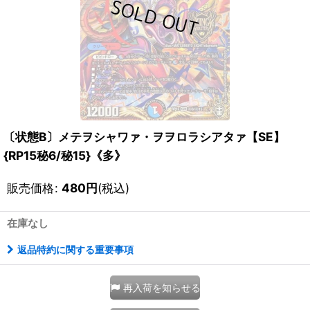
〔状態B〕メテヲシャワァ・ヲヲロラシアタァ【SE】
{RP15秘6/秘15}《多》
販売価格
:
480
円
(税込)
在庫なし
返品特約に関する重要事項
再入荷を知らせる