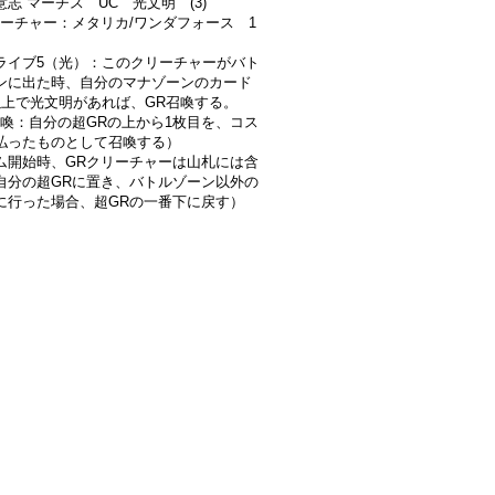
志 マーチス UC 光文明 (3)
リーチャー：メタリカ/ワンダフォース 1
ライブ5（光）：このクリーチャーがバト
ンに出た時、自分のマナゾーンのカード
以上で光文明があれば、GR召喚する。
召喚：自分の超GRの上から1枚目を、コス
払ったものとして召喚する）
ム開始時、GRクリーチャーは山札には含
自分の超GRに置き、バトルゾーン以外の
に行った場合、超GRの一番下に戻す）