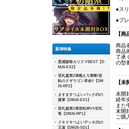
●ス
●プ
【商
商品
新弾特集
商品
了承
悪感謝祭カリスマBEST【D
の型
M26-EX2】
逆札篇第2弾燃えろ禁断!逆
転のドギラゴン革命!!【DM
【未
26-RP2】
未開
ますますつよいパック25の
経年
援軍【DM26-EX1】
また
逆札篇第1弾逆転神VS切札
未開
竜【DM26-RP1】
ご購
ドキドキつよいデッキ25の
王道【DM26-SD1】