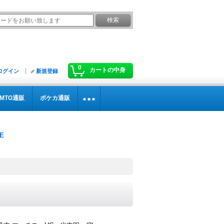
0
カートの中身
ログイン
新規登録
MTG通販
ポケカ通販