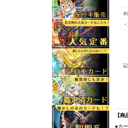
在
【商
●カ