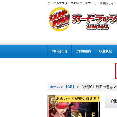
デュエルマスターズ/DM/デュエマ カード通販サイト
問い合わせ
ご利用案内
状態表記
ホーム
>
【GR】
>
〔状態C〕続召の意志マーチ
〔状