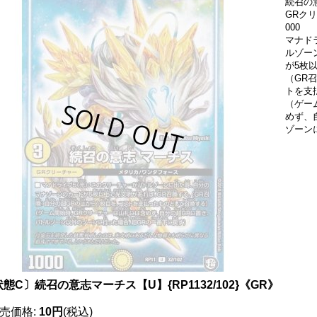
続召の意
GRク
000
マナド
ルゾー
が5枚
（GR
トを支
（ゲー
めず、
ゾーン
態C〕続召の意志マーチス【U】{RP1132/102}《GR》
売価格
:
10円
(税込)