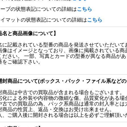
リーブの状態表記についての詳細は
こちら
レイマットの状態表記についての詳細は
こちら
品名と商品画像について】
名に記載されている型番の商品を発送させていただいて
画像はイメージとなっており、画像に掲載されている商
ください。 一部、写真とカードの型番が異なる商品が
番をご確認下さい。
開封商品について(ボックス・パック・ファイル系などの
封商品は中古での買取品が含まれる場合もございます。
劣化による外装や内容物の微細な傷、品質変化がある場
中古での買取品の為、パック系商品は通常の封入率とは
封商品の性質上、返品・交換はお受け出来ません。
入、ご購入後に開封される場合は以上を必ずご理解頂い