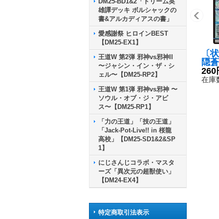
DM25-BD1&2「ドリーム英
雄譚デッキ ボルシャックの
書&アルカディアスの書」
愛感謝祭 ヒロインBEST
【DM25-EX1】
〔状
王道W 第2弾 邪神vs邪神II
隠蒼
〜ジャシン・イン・ザ・シ
スク
260
ェル〜【DM25-RP2】
12S
在庫数
《水
王道W 第1弾 邪神vs邪神 〜
ソウル・オブ・ジ・アビ
ス〜【DM25-RP1】
「力の王道」「技の王道」
「Jack-Pot-Live!! in 桜龍
高校」【DM25-SD1&2&SP
1】
にじさんじコラボ・マスタ
ーズ「異次元の超獣使い」
【DM24-EX4】
特定商取引法表示