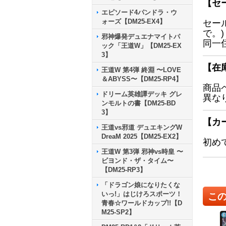
【セ
エピソード4パンドラ・ウ
ォーズ【DM25-EX4】
セー
で。)
邪神爆発デュエナマイトパ
同一
ック「王道W」【DM25-EX
3】
【在
王道W 第4弾 終淵 〜LOVE
＆ABYSS〜【DM25-RP4】
商品
ドリーム英雄譚デッキ グレ
異な
ンモルトの書【DM25-BD
3】
【カ
王道vs邪道 デュエキングW
DreaM 2025【DM25-EX2】
初め
王道W 第3弾 邪神vs時皇 〜
ビヨンド・ザ・タイム〜
【DM25-RP3】
「ドラゴン娘になりたくな
いっ!」はじけろスポーツ！
こ
青春☆ワールドカップ!!【D
M25-SP2】