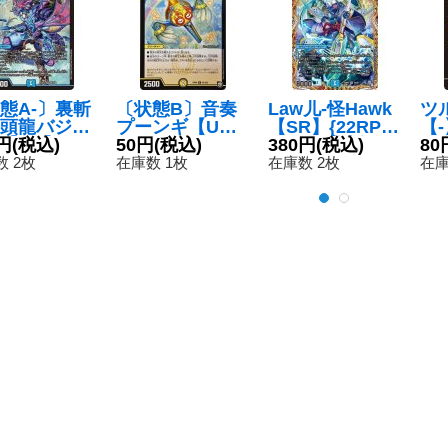
態A-〕裏斬
〔状態B〕音奏
Law儿-怪Hawk
ツ
頭龍バジリ
プーンギ【U】
【SR】{22RP2
【-
【SR】{EX
円
(税込)
{RP0935/102}
50円
(税込)
4A/20}《水》
380円
(税込)
4
80
9/S20}
《光》
 2枚
在庫数 1枚
在庫数 2枚
在庫
》