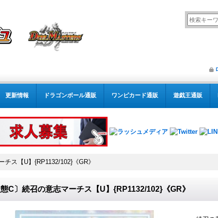
更新情報
ドラゴンボール通販
ワンピカード通販
遊戯王通販
ス【U】{RP1132/102}《GR》
態C〕続召の意志マーチス【U】{RP1132/102}《GR》