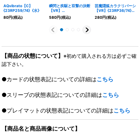
AQvibrato【C】
瞬閃と疾駆と双撃の決断
芸魔隠狐カラクリバーシ
{23RP259/74}《水》
【VR】
【VR】{23RP36/74}
{23RP2TR8/TR9}
《多》
80
円
(税込)
580
円
(税込)
280
円
(税込)
《火》
【商品の状態について】
※初めて購入される方は必ずご確
認下さい。
●カードの状態表記についての詳細は
こちら
●スリーブの状態表記についての詳細は
こちら
●プレイマットの状態表記についての詳細は
こちら
【商品名と商品画像について】