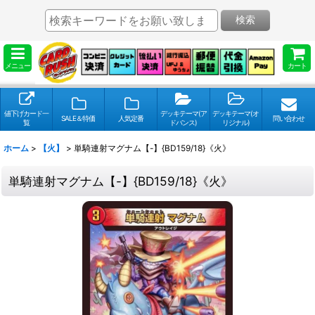
検索
メニュー
カート
値下げカード一
デッキテーマ(ア
デッキテーマ(オ
SALE＆特価
人気定番
問い合わせ
覧
ドバンス)
リジナル)
ホーム
>
【火】
>
単騎連射マグナム【-】{BD159/18}《火》
単騎連射マグナム【-】{BD159/18}《火》