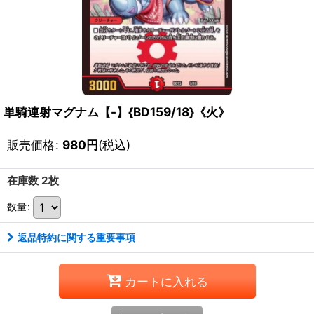
単騎連射マグナム【-】{BD159/18}《火》
販売価格
:
980
円
(税込)
在庫数 2枚
数量
:
返品特約に関する重要事項
カートに入れる