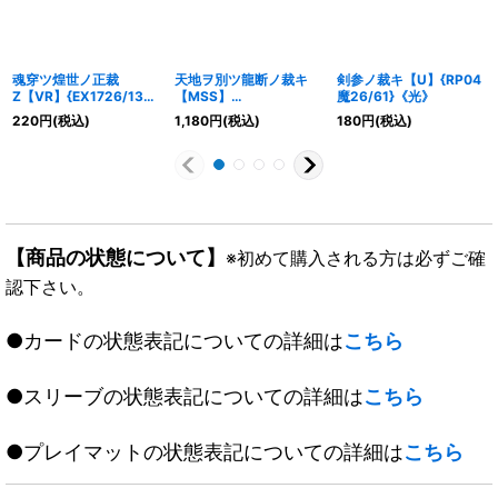
魂穿ツ煌世ノ正裁
天地ヲ別ツ龍断ノ裁キ
剣参ノ裁キ【U】{RP04
Z【VR】{EX1726/138}
【MSS】
魔26/61}《光》
《光》
{EX07M1/M12}《光》
220
円
(税込)
1,180
円
(税込)
180
円
(税込)
【商品の状態について】
※初めて購入される方は必ずご確
認下さい。
●カードの状態表記についての詳細は
こちら
●スリーブの状態表記についての詳細は
こちら
●プレイマットの状態表記についての詳細は
こちら