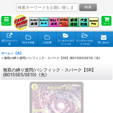
検索
メニュー
カート
値下げカード一
デッキテーマ(ア
デッキテーマ(オ
SALE＆特価
人気定番
問い合わせ
覧
ドバンス)
リジナル)
ホーム
>
【光】
>
無双の縛り達閃/パシフィック・スパーク【SR】{BD15SE5/SE10}《光》
無双の縛り達閃/パシフィック・スパーク【SR】
{BD15SE5/SE10}《光》