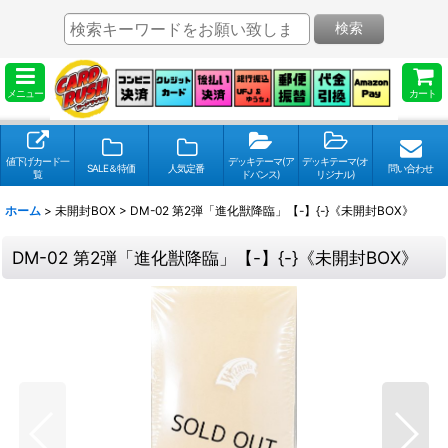
検索
メニュー
カート
値下げカード一
デッキテーマ(ア
デッキテーマ(オ
SALE＆特価
人気定番
問い合わせ
覧
ドバンス)
リジナル)
ホーム
>
未開封BOX
>
DM-02 第2弾「進化獣降臨」【-】{-}《未開封BOX》
DM-02 第2弾「進化獣降臨」【-】{-}《未開封BOX》