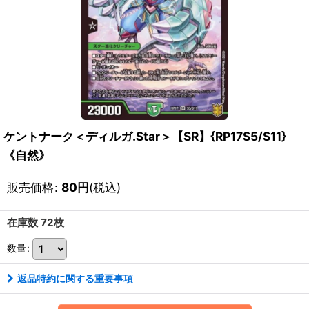
ケントナーク＜ディルガ.Star＞【SR】{RP17S5/S11}
《自然》
販売価格
:
80
円
(税込)
在庫数 72枚
数量
:
返品特約に関する重要事項