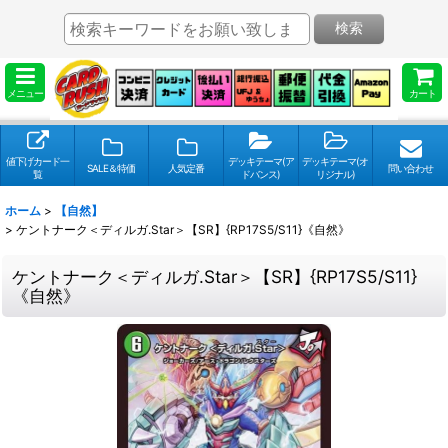
検索
メニュー
カート
値下げカード一
デッキテーマ(ア
デッキテーマ(オ
SALE＆特価
人気定番
問い合わせ
覧
ドバンス)
リジナル)
ホーム
>
【自然】
>
ケントナーク＜ディルガ.Star＞【SR】{RP17S5/S11}《自然》
ケントナーク＜ディルガ.Star＞【SR】{RP17S5/S11}
《自然》