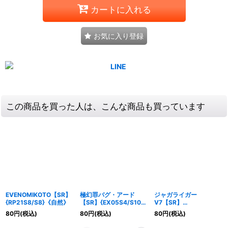
カートに入れる
お気に入り登録
この商品を買った人は、こんな商品も買っています
EVENOMIKOTO【SR】
極幻罪バグ・アード
ジャガライガー
{RP21S8/S8}《自然》
【SR】{EX05S4/S10}
V7【SR】
《水》
{RP11S11/S12}《自然》
80
円
(税込)
80
円
(税込)
80
円
(税込)