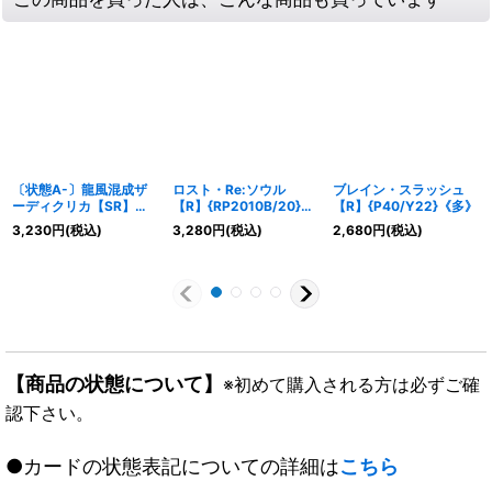
〔状態A-〕龍風混成ザ
ロスト・Re:ソウル
ブレイン・スラッシュ
ーディクリカ【SR】
【R】{RP2010B/20}
【R】{P40/Y22}《多》
{RP1710B/20}《多》
《闇》
3,230
円
(税込)
3,280
円
(税込)
2,680
円
(税込)
【商品の状態について】
※初めて購入される方は必ずご確
認下さい。
●カードの状態表記についての詳細は
こちら