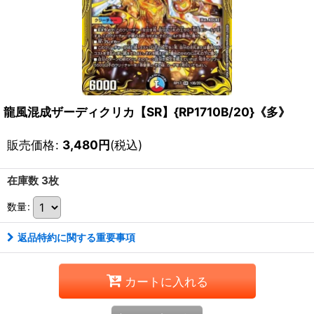
龍風混成ザーディクリカ【SR】{RP1710B/20}《多》
販売価格
:
3,480
円
(税込)
在庫数 3枚
数量
:
返品特約に関する重要事項
カートに入れる