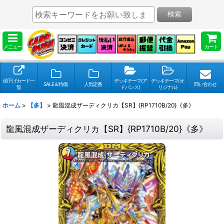
検索
メニュー
カート
値下げカード一
デッキテーマ(ア
デッキテーマ(オ
SALE＆特価
人気定番
問い合わせ
覧
ドバンス)
リジナル)
ホーム
>
【多】
>
龍風混成ザーディクリカ【SR】{RP1710B/20}《多》
龍風混成ザーディクリカ【SR】{RP1710B/20}《多》