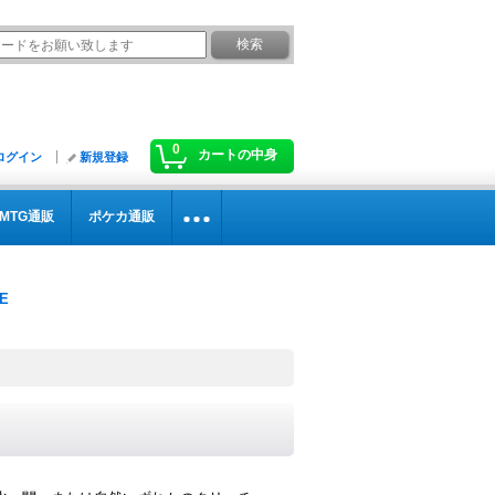
0
カートの中身
ログイン
新規登録
MTG通販
ポケカ通販