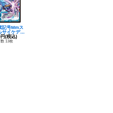
素記号Mmス
ルサイケデリ
【SR】{DMR
0円
(税込)
S2/S5}《水》
数 13枚