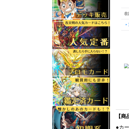
在
【商
●カ