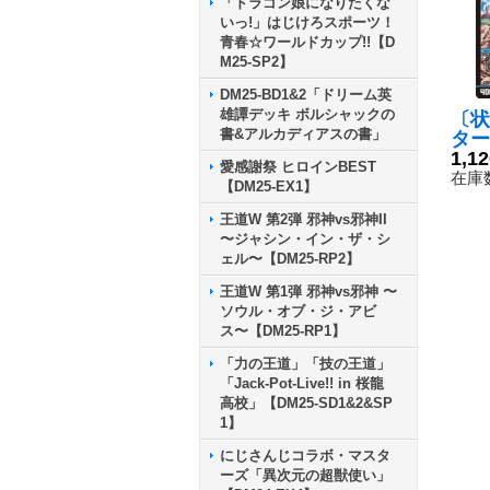
「ドラゴン娘になりたくな
いっ!」はじけろスポーツ！
青春☆ワールドカップ!!【D
M25-SP2】
DM25-BD1&2「ドリーム英
雄譚デッキ ボルシャックの
〔状
書&アルカディアスの書」
ター
ッフ
1,1
愛感謝祭 ヒロインBEST
T10
在庫数
【DM25-EX1】
王道W 第2弾 邪神vs邪神II
〜ジャシン・イン・ザ・シ
ェル〜【DM25-RP2】
王道W 第1弾 邪神vs邪神 〜
ソウル・オブ・ジ・アビ
ス〜【DM25-RP1】
「力の王道」「技の王道」
「Jack-Pot-Live!! in 桜龍
高校」【DM25-SD1&2&SP
1】
にじさんじコラボ・マスタ
ーズ「異次元の超獣使い」