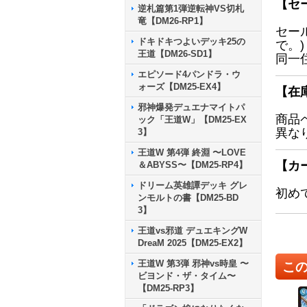
【セ
逆札篇第1弾逆転神VS切札
竜【DM26-RP1】
セー
ドキドキつよいデッキ25の
で。)
王道【DM26-SD1】
同一
エピソード4パンドラ・ウ
ォーズ【DM25-EX4】
【在
邪神爆発デュエナマイトパ
商品
ック「王道W」【DM25-EX
異な
3】
王道W 第4弾 終淵 〜LOVE
【カ
＆ABYSS〜【DM25-RP4】
ドリーム英雄譚デッキ グレ
初め
ンモルトの書【DM25-BD
3】
王道vs邪道 デュエキングW
DreaM 2025【DM25-EX2】
王道W 第3弾 邪神vs時皇 〜
こ
ビヨンド・ザ・タイム〜
【DM25-RP3】