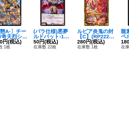
態A-〕チー
(パラ仕様)悪夢
ルピア炎鬼の封
龍
/奇天烈シャ
ルドバット-1
【C】{RP2220
ペ
【VR】{AR
20円
(税込)
【C】{RP1776/
50円
(税込)
A/20}《火》
280円
(税込)
カ
18
5/6}《水》
95}《闇》
15
 1枚
在庫数 22枚
在庫数 1枚
在庫