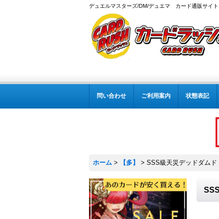
デュエルマスターズ/DM/デュエマ カード通販サイト
問い合わせ
ご利用案内
状態表記
ホーム
>
【多】
>
SSS級天災デッドダムド【-】
SS