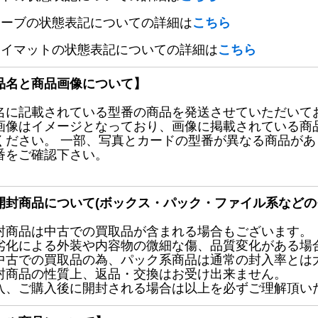
リーブの状態表記についての詳細は
こちら
レイマットの状態表記についての詳細は
こちら
品名と商品画像について】
名に記載されている型番の商品を発送させていただいて
画像はイメージとなっており、画像に掲載されている商
ください。 一部、写真とカードの型番が異なる商品が
番をご確認下さい。
開封商品について(ボックス・パック・ファイル系などの
封商品は中古での買取品が含まれる場合もございます。
劣化による外装や内容物の微細な傷、品質変化がある場
中古での買取品の為、パック系商品は通常の封入率とは
封商品の性質上、返品・交換はお受け出来ません。
入、ご購入後に開封される場合は以上を必ずご理解頂い