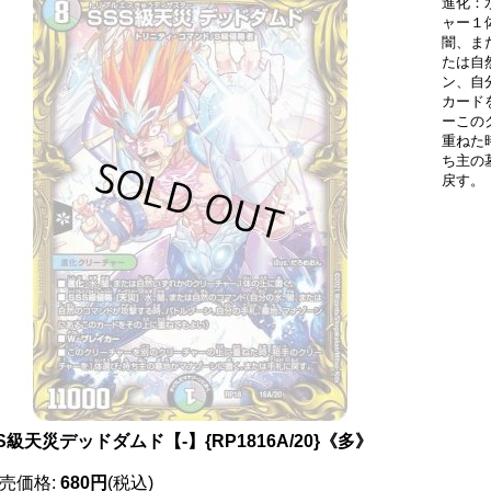
進化：
ャー１
闇、ま
たは自
ン、自
カード
ーこの
重ねた
ち主の
戻す。
S級天災デッドダムド【-】{RP1816A/20}《多》
売価格
:
680円
(税込)