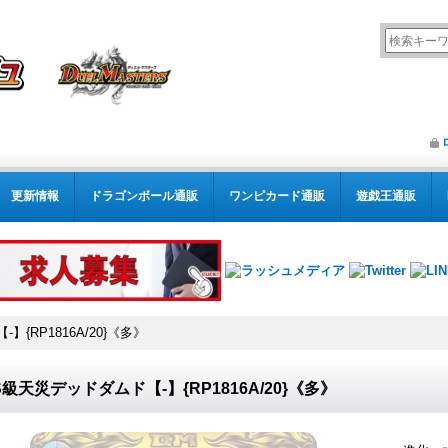
更新情報
ドラゴンボール通販
ワンピカード通販
遊戯王通販
{RP1816A/20}《多》
S級天災デッドダムド【-】{RP1816A/20}《多》