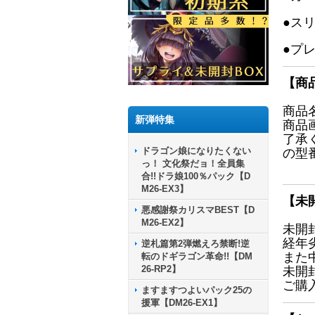
●ス
●プ
【商
商品
新弾特集
商品
了承
ドラゴン娘になりたくない
の型
っ！ 文化祭だョ！全員集
合!!ドラ娘100％パック【D
M26-EX3】
【未
悪感謝祭カリスマBEST【D
M26-EX2】
未開
経年
逆札篇第2弾燃えろ禁断!逆
また
転のドギラゴン革命!!【DM
26-RP2】
未開
ご購
ますますつよいパック25の
援軍【DM26-EX1】