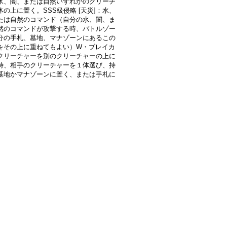
水、闇、または自然いずれかのクリーチ
体の上に置く。SSS級侵略 [天災]：水、
たは自然のコマンド（自分の水、闇、ま
然のコマンドが攻撃する時、バトルゾー
分の手札、墓地、マナゾーンにあるこの
をその上に重ねてもよい）W・ブレイカ
クリーチャーを別のクリーチャーの上に
時、相手のクリーチャーを１体選び、持
墓地かマナゾーンに置く、または手札に