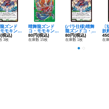
龍ズンド
晴舞龍ズンド
(パラ仕様)晴舞
〔
モモキング
コ・モモキング
龍ズンドコ・モ
妖
{RP2044/
円
(税込)
【U】{24EX2超
80円
(税込)
モキング【U】
80円
(税込)
R】
45
}《自然》
38/超47}《自
{RP2044/95}
2
 3枚
在庫数 15枚
在庫数 1枚
在庫
然》
《自然》