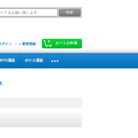
0
カートの中身
ログイン
新規登録
MTG通販
ポケカ通販