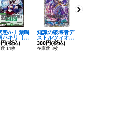
状態A-〕葉鳴
知識の破壊者デ
〔状態B〕悪臭
夢
精ハキリ【V
ストルツィオー
怪人ゴキーン
ロ
{RP119/10
0円
(税込)
ネ【SR】{22RP
380円
(税込)
【U】{DMR015
180円
(税込)
R2
1
}《自然》
2TR4/TR10}
7/110}《闇》
《
数 14枚
在庫数 8枚
在庫数 72枚
在
《闇》