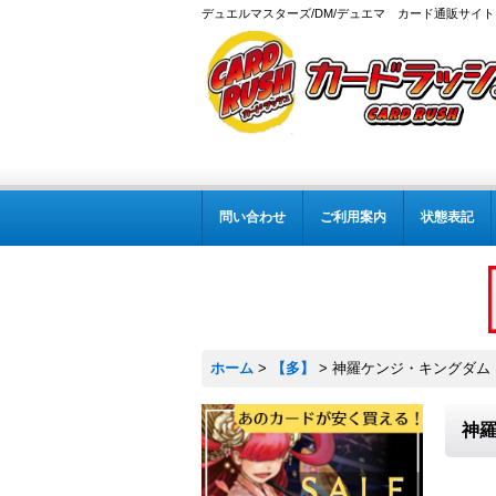
デュエルマスターズ/DM/デュエマ カード通販サイト
問い合わせ
ご利用案内
状態表記
ホーム
>
【多】
>
神羅ケンジ・キングダム【-】
神羅