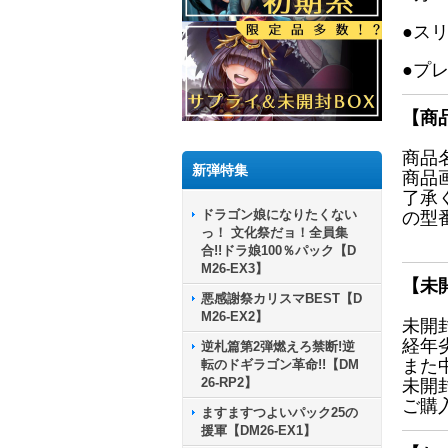
●ス
●プ
【商
商品
新弾特集
商品
了承
ドラゴン娘になりたくない
の型
っ！ 文化祭だョ！全員集
合!!ドラ娘100％パック【D
M26-EX3】
【未
悪感謝祭カリスマBEST【D
M26-EX2】
未開
経年
逆札篇第2弾燃えろ禁断!逆
また
転のドギラゴン革命!!【DM
26-RP2】
未開
ご購
ますますつよいパック25の
援軍【DM26-EX1】