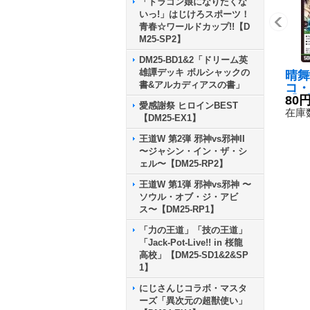
「ドラゴン娘になりたくな
いっ!」はじけろスポーツ！
青春☆ワールドカップ!!【D
M25-SP2】
DM25-BD1&2「ドリーム英
雄譚デッキ ボルシャックの
晴舞
書&アルカディアスの書」
コ・
【U】
80
愛感謝祭 ヒロインBEST
95
在庫数
【DM25-EX1】
王道W 第2弾 邪神vs邪神II
〜ジャシン・イン・ザ・シ
ェル〜【DM25-RP2】
王道W 第1弾 邪神vs邪神 〜
ソウル・オブ・ジ・アビ
ス〜【DM25-RP1】
「力の王道」「技の王道」
「Jack-Pot-Live!! in 桜龍
高校」【DM25-SD1&2&SP
1】
にじさんじコラボ・マスタ
ーズ「異次元の超獣使い」