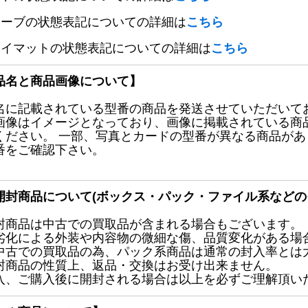
リーブの状態表記についての詳細は
こちら
レイマットの状態表記についての詳細は
こちら
品名と商品画像について】
名に記載されている型番の商品を発送させていただいて
画像はイメージとなっており、画像に掲載されている商
ください。 一部、写真とカードの型番が異なる商品が
番をご確認下さい。
開封商品について(ボックス・パック・ファイル系などの
封商品は中古での買取品が含まれる場合もございます。
劣化による外装や内容物の微細な傷、品質変化がある場
中古での買取品の為、パック系商品は通常の封入率とは
封商品の性質上、返品・交換はお受け出来ません。
入、ご購入後に開封される場合は以上を必ずご理解頂い