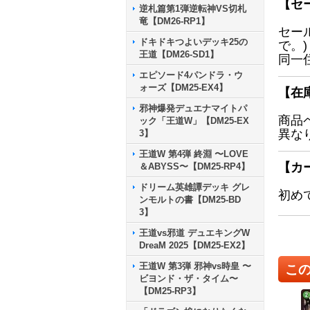
【セ
逆札篇第1弾逆転神VS切札
竜【DM26-RP1】
セー
ドキドキつよいデッキ25の
で。)
王道【DM26-SD1】
同一
エピソード4パンドラ・ウ
ォーズ【DM25-EX4】
【在
邪神爆発デュエナマイトパ
商品
ック「王道W」【DM25-EX
異な
3】
王道W 第4弾 終淵 〜LOVE
【カ
＆ABYSS〜【DM25-RP4】
ドリーム英雄譚デッキ グレ
初め
ンモルトの書【DM25-BD
3】
王道vs邪道 デュエキングW
DreaM 2025【DM25-EX2】
王道W 第3弾 邪神vs時皇 〜
こ
ビヨンド・ザ・タイム〜
【DM25-RP3】