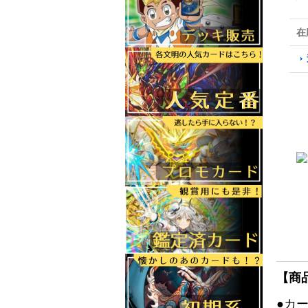
在
【商
●カ