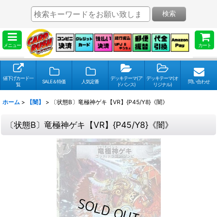
検索
メニュー
カート
値下げカード一
デッキテーマ(ア
デッキテーマ(オ
SALE＆特価
人気定番
問い合わせ
覧
ドバンス)
リジナル)
ホーム
>
【闇】
>
〔状態B〕竜極神ゲキ【VR】{P45/Y8}《闇》
〔状態B〕竜極神ゲキ【VR】{P45/Y8}《闇》