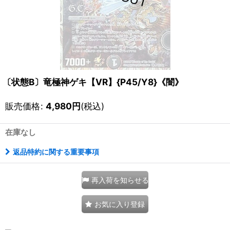
〔状態B〕竜極神ゲキ【VR】{P45/Y8}《闇》
販売価格
:
4,980
円
(税込)
在庫なし
返品特約に関する重要事項
再入荷を知らせる
お気に入り登録