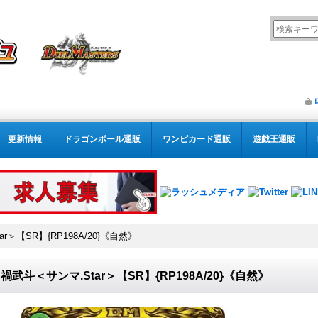
更新情報
ドラゴンボール通販
ワンピカード通販
遊戯王通販
r＞【SR】{RP198A/20}《自然》
禍武斗＜サンマ.Star＞【SR】{RP198A/20}《自然》