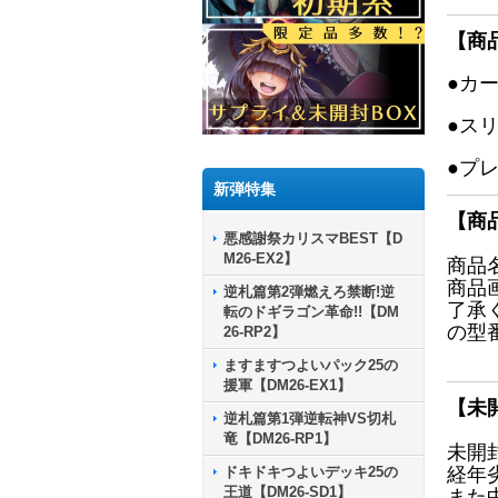
【商
●カ
●ス
●プ
新弾特集
【商
悪感謝祭カリスマBEST【D
M26-EX2】
商品
商品
逆札篇第2弾燃えろ禁断!逆
了承
転のドギラゴン革命!!【DM
の型
26-RP2】
ますますつよいパック25の
援軍【DM26-EX1】
【未
逆札篇第1弾逆転神VS切札
竜【DM26-RP1】
未開
ドキドキつよいデッキ25の
経年
王道【DM26-SD1】
また