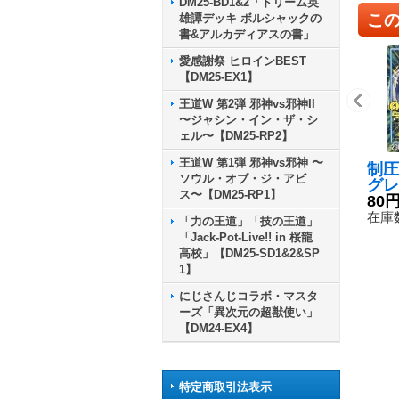
DM25-BD1&2「ドリーム英
こ
雄譚デッキ ボルシャックの
書&アルカディアスの書」
愛感謝祭 ヒロインBEST
【DM25-EX1】
王道W 第2弾 邪神vs邪神II
〜ジャシン・イン・ザ・シ
ェル〜【DM25-RP2】
王道W 第1弾 邪神vs邪神 〜
制圧
ソウル・オブ・ジ・アビ
グレ
ス〜【DM25-RP1】
3/8
80
在庫数
「力の王道」「技の王道」
「Jack-Pot-Live!! in 桜龍
高校」【DM25-SD1&2&SP
1】
にじさんじコラボ・マスタ
ーズ「異次元の超獣使い」
【DM24-EX4】
特定商取引法表示