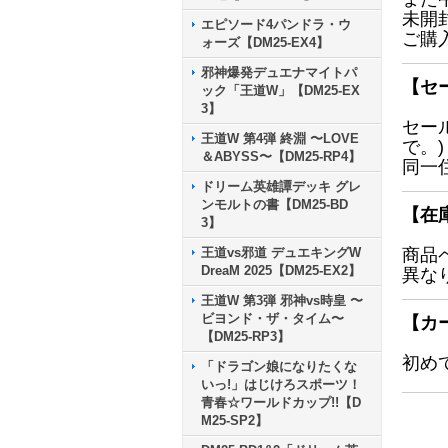
未開
エピソード4パンドラ・ウ
ご購
ォーズ【DM25-EX4】
邪神爆発デュエナマイトパ
【セ
ック「王道W」【DM25-EX
3】
セー
王道W 第4弾 終淵 〜LOVE
で。)
＆ABYSS〜【DM25-RP4】
同一
ドリーム英雄譚デッキ グレ
ンモルトの書【DM25-BD
【在
3】
王道vs邪道 デュエキングW
商品
DreaM 2025【DM25-EX2】
異な
王道W 第3弾 邪神vs時皇 〜
ビヨンド・ザ・タイム〜
【カ
【DM25-RP3】
初め
「ドラゴン娘になりたくな
いっ!」はじけろスポーツ！
青春☆ワールドカップ!!【D
M25-SP2】