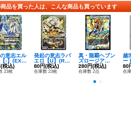
の商品を買った人は、こんな商品も買っています
の意志エル
発起の意志ラパ
真・龍覇ヘブン
越
【-】{EX05
エロ【U】{RP0
ズロージア
ー
7}《GR》
円
(税込)
931/102}《G
80円
(税込)
【R】{DMX263
280円
(税込)
96
80
R》
7/54}《光》
R
 23枚
在庫数 23枚
在庫数 2点
在庫