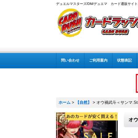
デュエルマスターズ/DM/デュエマ カード通販サイト
問い合わせ
ご利用案内
状態表記
ホーム
>
【自然】
>
オウ禍武斗＜サンマ.Sta
オウ