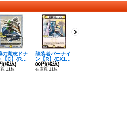
境の意志ドナ
龍装者バーナイ
〔状態C〕超次
〔
ト【C】{RP0
ン【R】{EX168
元ムシャ・ホー
ア
3/102}《G
円
(税込)
7/100}《光》
80円
(税込)
ル【-】{P10/Y
120円
(税込)
ス
1
》
9}《火》
X
数 11枚
在庫数 11枚
在庫数 1点
在