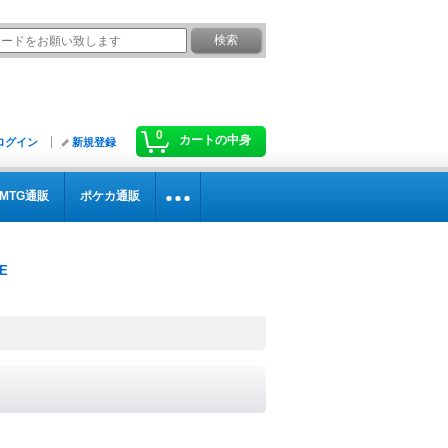
0
カートの中身
ログイン
新規登録
MTG通販
ポケカ通販