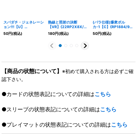
スパダチ・ジェネレーシ
熱線と照射の決断
(パラ仕様)爆衆ボル
ョン!!!【U】
【VR】{22RP2X8X/8}
カ-1【C】{RP1884/95}
{RP1643/95}《火》
《多》
《火》
50
円
(税込)
180
円
(税込)
50
円
(税込)
【商品の状態について】
※初めて購入される方は必ずご確
認下さい。
●カードの状態表記についての詳細は
こちら
●スリーブの状態表記についての詳細は
こちら
●プレイマットの状態表記についての詳細は
こちら