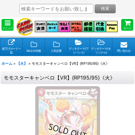
検索
メニュー
カート
値下げカード一
デッキテーマ(ア
デッキテーマ(オ
SALE＆特価
人気定番
問い合わせ
覧
ドバンス)
リジナル)
ホーム
>
【火】
>
モモスターキャンベロ【VR】{RP195/95}《火》
モモスターキャンベロ【VR】{RP195/95}《火》