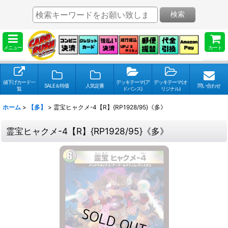
検索
メニュー
カート
値下げカード一
デッキテーマ(ア
デッキテーマ(オ
SALE＆特価
人気定番
問い合わせ
覧
ドバンス)
リジナル)
ホーム
>
【多】
>
霊宝ヒャクメ-4【R】{RP1928/95}《多》
霊宝ヒャクメ-4【R】{RP1928/95}《多》