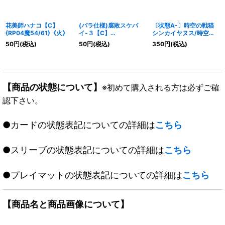
花美師ハナコ【C】
(パラ仕様)腐敗スケバ
〔状態A-〕時空の戦猫
{RP04魔54/61}《火》
イ-３【C】
シンカイヤヌス/時空の
{RP2094/95}《多》
戦猫ヤヌスグレンオー
50
円
(税込)
50
円
(税込)
350
円
(税込)
【U】
{EX08224b/???/224a
/???}《超次元》
【商品の状態について】
※初めて購入される方は必ずご確
認下さい。
●カードの状態表記についての詳細は
こちら
●スリーブの状態表記についての詳細は
こちら
●プレイマットの状態表記についての詳細は
こちら
【商品名と商品画像について】