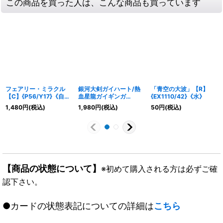
この商品を買った人は、こんな商品も買っています
フェアリー・ミラクル
銀河大剣ガイハート/熱
「青空の大波」【R】
【C】{P56/Y17}《自
血星龍ガイギンガ
{EX1110/42}《水》
然》
【VV】
1,480
円
(税込)
1,980
円
(税込)
50
円
(税込)
{DMX26VV4b/VV4/V
V4a/VV4}《超次元》
【商品の状態について】
※初めて購入される方は必ずご確
認下さい。
●カードの状態表記についての詳細は
こちら