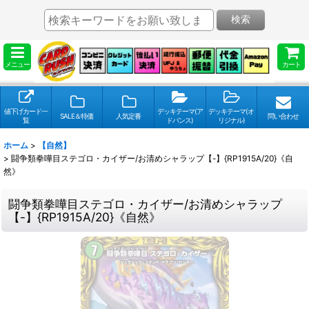
検索
メニュー
カート
値下げカード一
デッキテーマ(ア
デッキテーマ(オ
SALE＆特価
人気定番
問い合わせ
覧
ドバンス)
リジナル)
ホーム
>
【自然】
>
闘争類拳嘩目ステゴロ・カイザー/お清めシャラップ【-】{RP1915A/20}《自
然》
闘争類拳嘩目ステゴロ・カイザー/お清めシャラップ
【-】{RP1915A/20}《自然》