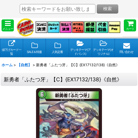
検索
メニュー
カート
値下げカード一
デッキテーマ(ア
デッキテーマ(オ
SALE＆特価
人気定番
問い合わせ
覧
ドバンス)
リジナル)
ホーム
>
【自然】
>
新勇者「ふたつ牙」【C】{EX17132/138}《自然》
新勇者「ふたつ牙」【C】{EX17132/138}《自然》