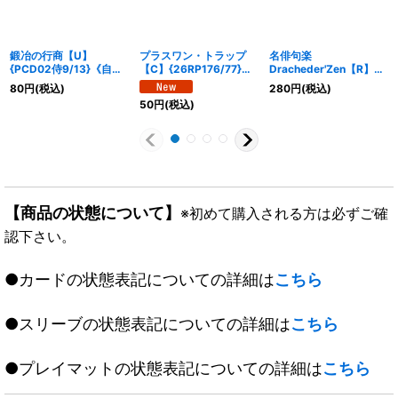
鍛冶の行商【U】
プラスワン・トラップ
名俳句楽
{PCD02侍9/13}《自
【C】{26RP176/77}
Dracheder'Zen【R】
然》
《自然》
{25EX330/80}《多》
80
円
(税込)
280
円
(税込)
50
円
(税込)
【商品の状態について】
※初めて購入される方は必ずご確
認下さい。
●カードの状態表記についての詳細は
こちら
●スリーブの状態表記についての詳細は
こちら
●プレイマットの状態表記についての詳細は
こちら