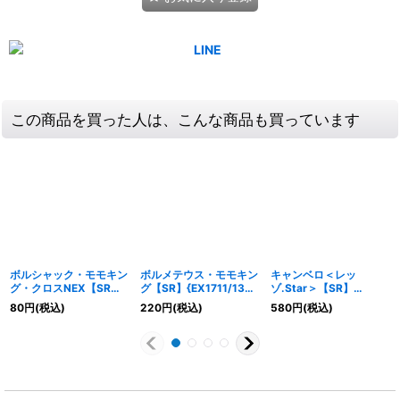
この商品を買った人は、こんな商品も買っています
ボルシャック・モモキン
ボルメテウス・モモキン
キャンベロ＜レッ
グ・クロスNEX【SR】
グ【SR】{EX1711/138}
ゾ.Star＞【SR】
{22EX19/130}《火》
《火》
{22EX110/130}《火》
80
円
(税込)
220
円
(税込)
580
円
(税込)