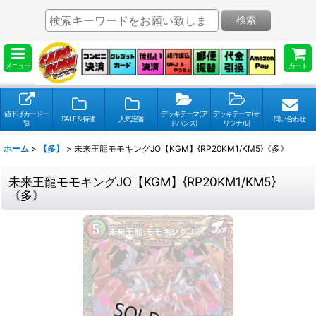
検索
メニュー
カート
値下げカード一
デッキテーマ(ア
デッキテーマ(オ
SALE＆特価
人気定番
問い合わせ
覧
ドバンス)
リジナル)
ホーム
>
【多】
>
未来王龍モモキングJO【KGM】{RP20KM1/KM5}《多》
未来王龍モモキングJO【KGM】{RP20KM1/KM5}
《多》