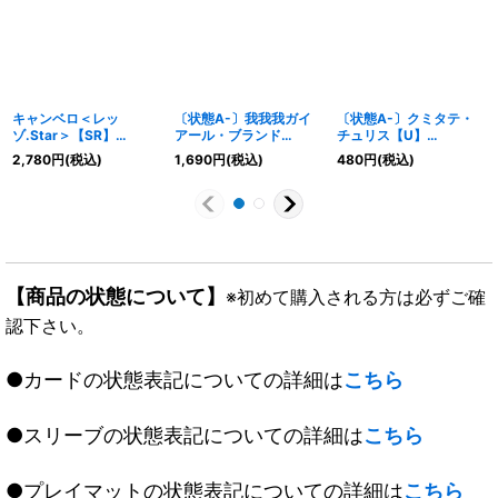
キャンベロ＜レッ
〔状態A-〕我我我ガイ
〔状態A-〕クミタテ・
ゾ.Star＞【SR】
アール・ブランド
チュリス【U】
{P74/Y20}《火》
【KGM】{RP182B/20}
{22RP216A/20}《火》
2,780
円
(税込)
1,690
円
(税込)
480
円
(税込)
《火》
【商品の状態について】
※初めて購入される方は必ずご確
認下さい。
●カードの状態表記についての詳細は
こちら
●スリーブの状態表記についての詳細は
こちら
●プレイマットの状態表記についての詳細は
こちら