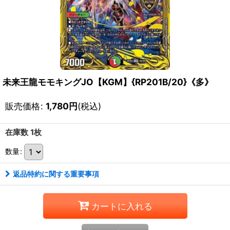
未来王龍モモキングJO【KGM】{RP201B/20}《多》
販売価格
:
1,780
円
(税込)
在庫数 1枚
数量
:
返品特約に関する重要事項
カートに入れる