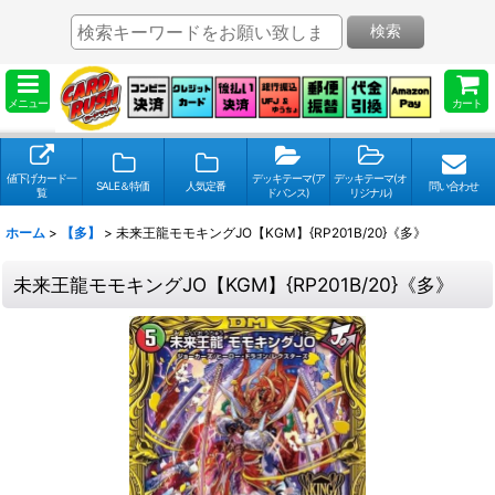
検索
メニュー
カート
値下げカード一
デッキテーマ(ア
デッキテーマ(オ
SALE＆特価
人気定番
問い合わせ
覧
ドバンス)
リジナル)
ホーム
>
【多】
>
未来王龍モモキングJO【KGM】{RP201B/20}《多》
未来王龍モモキングJO【KGM】{RP201B/20}《多》