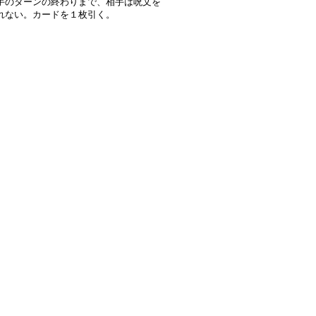
手のターンの終わりまで、相手は呪文を
れない。カードを１枚引く。