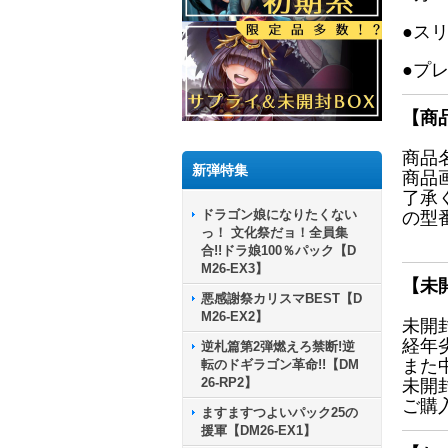
●ス
●プ
【商
商品
新弾特集
商品
了承
ドラゴン娘になりたくない
の型
っ！ 文化祭だョ！全員集
合!!ドラ娘100％パック【D
M26-EX3】
【未
悪感謝祭カリスマBEST【D
M26-EX2】
未開
経年
逆札篇第2弾燃えろ禁断!逆
また
転のドギラゴン革命!!【DM
26-RP2】
未開
ご購
ますますつよいパック25の
援軍【DM26-EX1】