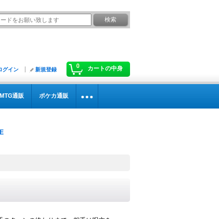
0
カートの中身
ログイン
新規登録
MTG通販
ポケカ通販