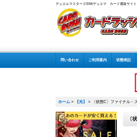
デュエルマスターズ/DM/デュエマ カード通販サイト
問い合わせ
ご利用案内
状態表記
ホーム
>
【光】
>
〔状態C〕ファイナル・スト
〔状