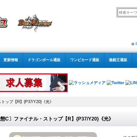
更新情報
ドラゴンボール通販
ワンピカード通販
遊戯王通販
ップ【R】{P37/Y20}《光》
態C〕ファイナル・ストップ【R】{P37/Y20}《光》