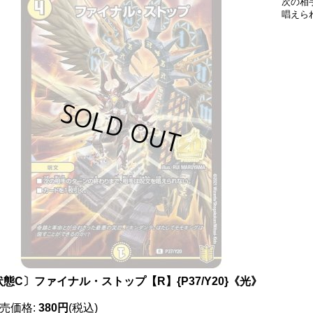
次の相
唱えら
態C〕ファイナル・ストップ【R】{P37/Y20}《光》
売価格
:
380円
(税込)