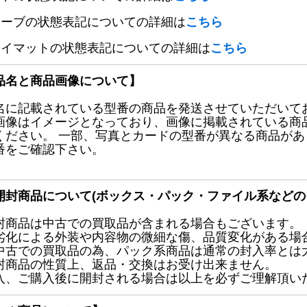
リーブの状態表記についての詳細は
こちら
レイマットの状態表記についての詳細は
こちら
品名と商品画像について】
名に記載されている型番の商品を発送させていただいて
画像はイメージとなっており、画像に掲載されている商
ください。 一部、写真とカードの型番が異なる商品が
番をご確認下さい。
開封商品について(ボックス・パック・ファイル系などの
封商品は中古での買取品が含まれる場合もございます。
劣化による外装や内容物の微細な傷、品質変化がある場
中古での買取品の為、パック系商品は通常の封入率とは
封商品の性質上、返品・交換はお受け出来ません。
入、ご購入後に開封される場合は以上を必ずご理解頂い