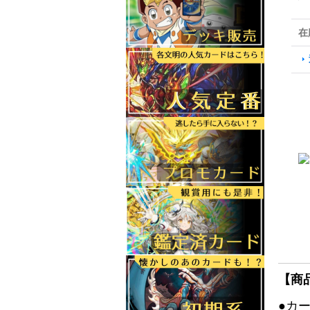
在
【商
●カ