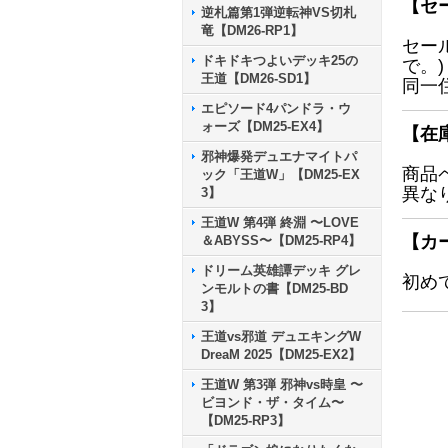
【セ
逆札篇第1弾逆転神VS切札
竜【DM26-RP1】
セー
ドキドキつよいデッキ25の
で。)
王道【DM26-SD1】
同一
エピソード4パンドラ・ウ
ォーズ【DM25-EX4】
【在
邪神爆発デュエナマイトパ
商品
ック「王道W」【DM25-EX
異な
3】
王道W 第4弾 終淵 〜LOVE
【カ
＆ABYSS〜【DM25-RP4】
ドリーム英雄譚デッキ グレ
初め
ンモルトの書【DM25-BD
3】
王道vs邪道 デュエキングW
DreaM 2025【DM25-EX2】
王道W 第3弾 邪神vs時皇 〜
ビヨンド・ザ・タイム〜
【DM25-RP3】