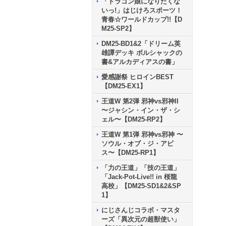
「ドラゴン娘になりたくな
いっ!」はじけろスポーツ！
青春☆ワールドカップ!!【D
M25-SP2】
DM25-BD1&2「ドリーム英
雄譚デッキ ボルシャックの
書&アルカディアスの書」
愛感謝祭 ヒロインBEST
【DM25-EX1】
王道W 第2弾 邪神vs邪神II
〜ジャシン・イン・ザ・シ
ェル〜【DM25-RP2】
王道W 第1弾 邪神vs邪神 〜
ソウル・オブ・ジ・アビ
ス〜【DM25-RP1】
「力の王道」「技の王道」
「Jack-Pot-Live!! in 桜龍
高校」【DM25-SD1&2&SP
1】
にじさんじコラボ・マスタ
ーズ「異次元の超獣使い」